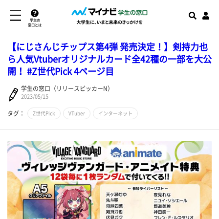
学生の
窓口とは
【にじさんじチップス第4弾 発売決定！】剣持力也
ら人気Vtuberオリジナルカード全42種の一部を大公
開！ #Z世代Pick 4ページ目
学生の窓口（リリースピッカーN）
2023/05/15
タグ：
Z世代Pick
VTuber
インターネット