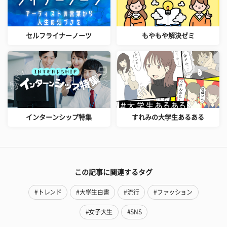
セルフライナーノーツ
もやもや解決ゼミ
インターンシップ特集
すれみの大学生あるある
この記事に関連するタグ
#トレンド
#大学生白書
#流行
#ファッション
#女子大生
#SNS