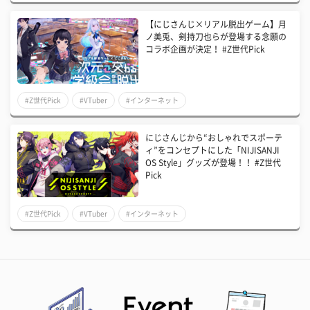
【にじさんじ×リアル脱出ゲーム】月
ノ美兎、剣持刀也らが登場する念願の
コラボ企画が決定！ #Z世代Pick
#Z世代Pick
#VTuber
#インターネット
にじさんじから“おしゃれでスポーテ
ィ”をコンセプトにした「NIJISANJI
OS Style」グッズが登場！！ #Z世代
Pick
#Z世代Pick
#VTuber
#インターネット