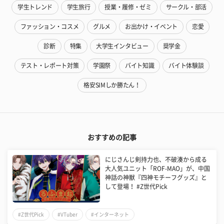
学生トレンド
学生旅行
授業・履修・ゼミ
サークル・部活
ファッション・コスメ
グルメ
お出かけ・イベント
恋愛
診断
特集
大学生インタビュー
奨学金
テスト・レポート対策
学園祭
バイト知識
バイト体験談
格安SIMしか勝たん！
おすすめの記事
にじさんじ剣持力也、不破湊から成る
大人気ユニット「ROF-MAO」が、中国
神話の神獣『四神モチーフグッズ』と
して登場！ #Z世代Pick
#Z世代Pick
#VTuber
#インターネット