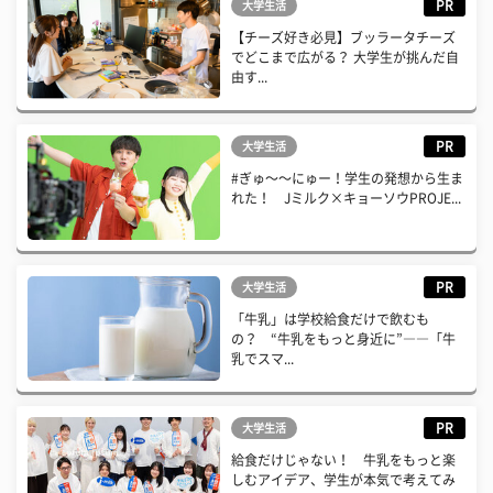
PR
大学生活
【チーズ好き必見】ブッラータチーズ
でどこまで広がる？ 大学生が挑んだ自
由す...
PR
大学生活
#ぎゅ〜〜にゅー！学生の発想から生ま
れた！ Jミルク×キョーソウPROJE...
PR
大学生活
「牛乳」は学校給食だけで飲むも
の？ “牛乳をもっと身近に”――「牛
乳でスマ...
PR
大学生活
給食だけじゃない！ 牛乳をもっと楽
しむアイデア、学生が本気で考えてみ