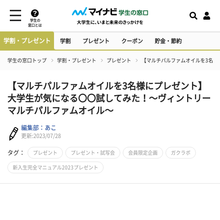
学生の
窓口とは
学割・プレゼント
学割
プレゼント
クーポン
貯金・節約
学生の窓口トップ
学割・プレゼント
プレゼント
【マルチパルファムオイルを3名様
【マルチパルファムオイルを3名様にプレゼント】
大学生が気になる〇〇試してみた！～ヴィントリー
マルチパルファムオイル～
編集部：あこ
更新:2023/07/28
タグ：
プレゼント
プレゼント・試写会
会員限定企画
ガクラボ
新入生完全マニュアル2023プレゼント