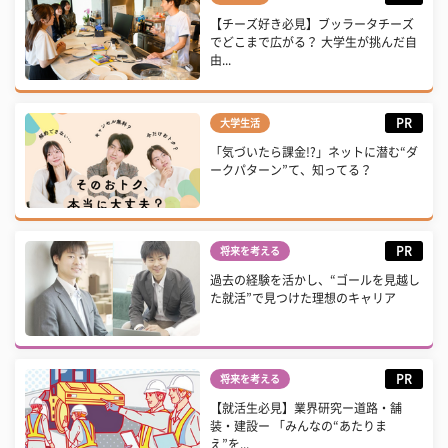
【チーズ好き必見】ブッラータチーズ
でどこまで広がる？ 大学生が挑んだ自
由...
PR
大学生活
「気づいたら課金!?」ネットに潜む“ダ
ークパターン”て、知ってる？
PR
将来を考える
過去の経験を活かし、“ゴールを見越し
た就活”で見つけた理想のキャリア
PR
将来を考える
【就活生必見】業界研究ー道路・舗
装・建設ー 「みんなの“あたりま
え”を...