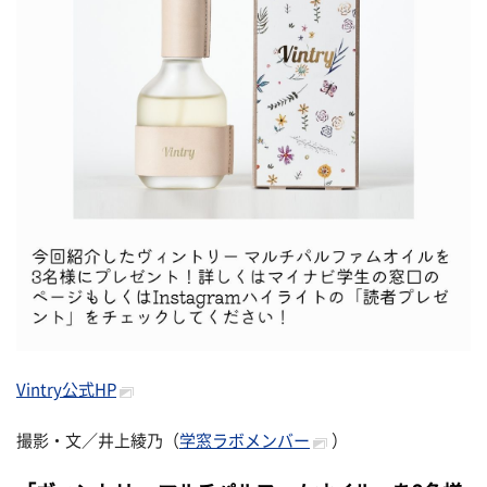
Vintry公式HP
撮影・文／井上綾乃（
学窓ラボメンバー
）