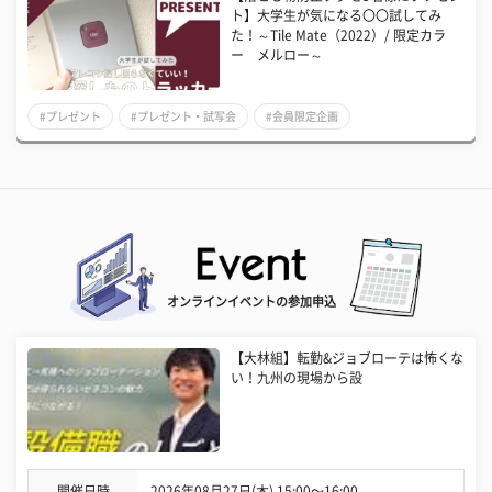
ト】大学生が気になる〇〇試してみ
た！～Tile Mate（2022）/ 限定カラ
ー メルロー～
#プレゼント
#プレゼント・試写会
#会員限定企画
オンラインイベントの参加申込
【大林組】転勤&ジョブローテは怖くな
い！九州の現場から設
開催日時
2026年08月27日(木) 15:00〜16:00