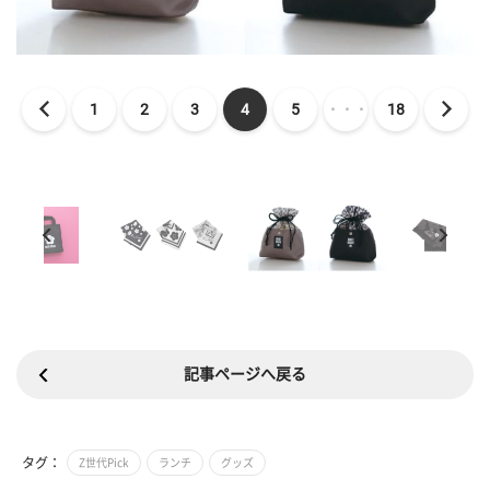
1
2
3
4
5
・・・
18
記事ページへ戻る
タグ：
Z世代Pick
ランチ
グッズ