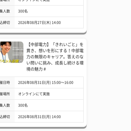
集人数
300名
込締切
2026年08月27日(木) 14:00
【中部電力】「きれいごと」を
貫き、想いを形にする！中部電
力の無限のキャリア。答えのな
い問いに挑み、成長し続ける環
境の魅力 #
催日時
2026年08月31日(月) 15:00〜16:00
催場所
オンラインにて実施
集人数
300名
込締切
2026年08月31日(月) 14:00