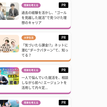
PR
将来を考える
過去の経験を活かし、“ゴール
を見越した就活”で見つけた理
想のキャリア
PR
大学生活
「気づいたら課金!?」ネットに
潜む“ダークパターン”て、知っ
てる？
PR
将来を考える
一人で悩んでいた就活を、相談
しながら前へ! エージェントを
活用して内々定...
PR
将来を考える