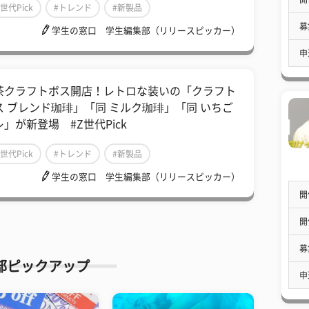
Z世代Pick
#トレンド
#新製品
募
学生の窓口 学生編集部（リリースピッカー）
申
茶クラフトボス開店！レトロな装いの「クラフト
ス ブレンド珈琲」「同 ミルク珈琲」「同 いちご
」が新登場 #Z世代Pick
Z世代Pick
#トレンド
#新製品
学生の窓口 学生編集部（リリースピッカー）
開
開
募
部ピックアップ
申