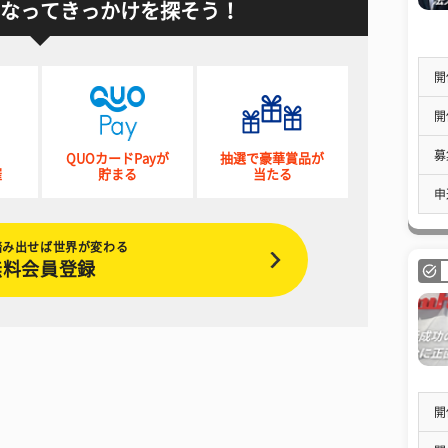
なってきっかけを探そう！
開
開
募
QUOカードPayが
抽選で豪華賞品が
催
貯まる
当たる
申
踏み出せば世界が変わる
無料会員登録
開