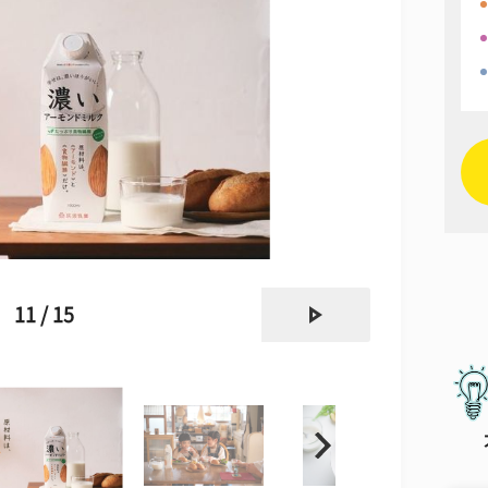
next
11 / 15