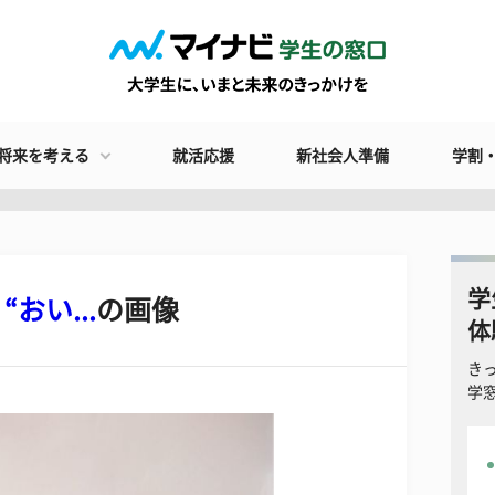
将来を考える
就活応援
新社会人準備
学割
学
おい...
の画像
体
き
学