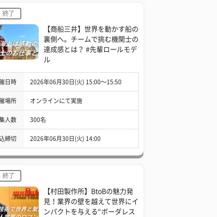
終了
【商船三井】世界を動かす船の
裏側へ。チームで挑む機関士の
達成感とは？ #先輩ロールモデ
ル
催日時
2026年06月30日(火) 15:00〜15:50
催場所
オンラインにて実施
集人数
300名
込締切
2026年06月30日(火) 14:00
終了
【村田製作所】BtoBの魅力発
見！業界の壁を越えて世界にイ
ンパクトを与える“ボーダレス