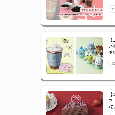
#
【
い
キ
#
【
で
#Z