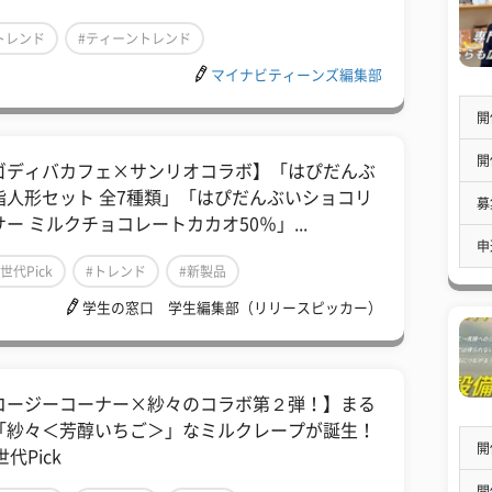
トレンド
#ティーントレンド
マイナビティーンズ編集部
開
開
ゴディバカフェ×サンリオコラボ】「はぴだんぶ
指人形セット 全7種類」「はぴだんぶいショコリ
募
サー ミルクチョコレートカカオ50％」...
申
Z世代Pick
#トレンド
#新製品
学生の窓口 学生編集部（リリースピッカー）
コージーコーナー×紗々のコラボ第２弾！】まる
「紗々＜芳醇いちご＞」なミルクレープが誕生！
開
世代Pick
開