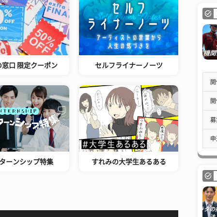
の窓口 限定クーポン
セルフライナーノーツ
開
開
募
申
ターンシップ特集
すれみの大学生あるある