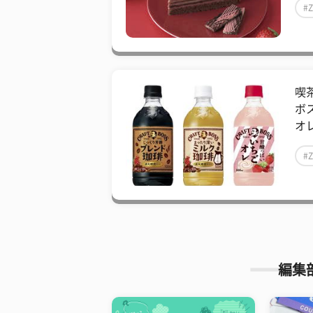
#
喫
ボ
オレ
#
編集