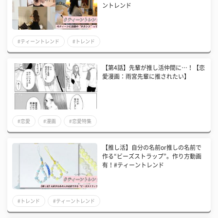
ントレンド
#ティーントレンド
#トレンド
【第4話】先輩が推し活仲間に…！【恋
愛漫画：雨宮先輩に推されたい】
#恋愛
#漫画
#恋愛特集
【推し活】自分の名前or推しの名前で
作る“ビーズストラップ”。作り方動画
有！#ティーントレンド
#トレンド
#ティーントレンド