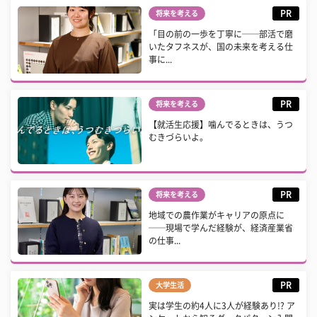
PR
将来を考える
「目の前の一歩を丁寧に──部活で磨
いたタフネスが、国の未来を考える仕
事に...
PR
将来を考える
【就活生応援】噛んでるときは、うつ
むきづらいよ。
PR
将来を考える
地域での農作業がキャリアの原点に
──現場で学んだ経験が、経済産業省
の仕事...
PR
大学生活
実は学生の約4人に3人が経験あり!? ア