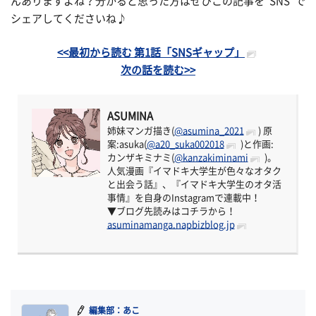
んありますよね？分かると思った方はぜひこの記事を“SNS”で
シェアしてくださいね♪
<<最初から読む 第1話「SNSギャップ」
次の話を読む>>
ASUMINA
姉妹マンガ描き(
@asumina_2021
) 原
案:asuka(
@a20_suka002018
)と作画:
カンザキミナミ(
@kanzakiminami
)。
人気漫画『イマドキ大学生が色々なオタク
と出会う話』、『イマドキ大学生のオタ活
事情』を自身のInstagramで連載中！
▼ブログ先読みはコチラから！
asuminamanga.napbizblog.jp
編集部：あこ