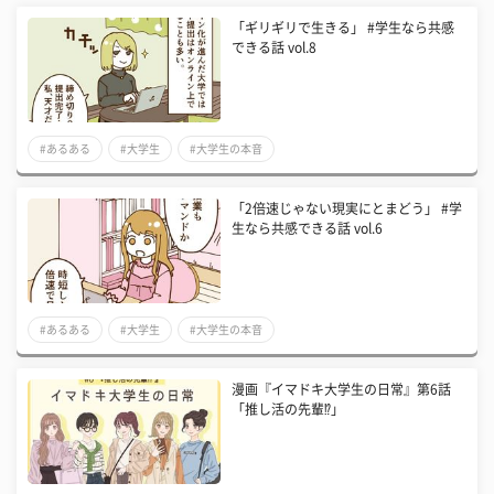
「ギリギリで生きる」 #学生なら共感
できる話 vol.8
#あるある
#大学生
#大学生の本音
「2倍速じゃない現実にとまどう」 #学
生なら共感できる話 vol.6
#あるある
#大学生
#大学生の本音
漫画『イマドキ大学生の日常』第6話
「推し活の先輩⁉」