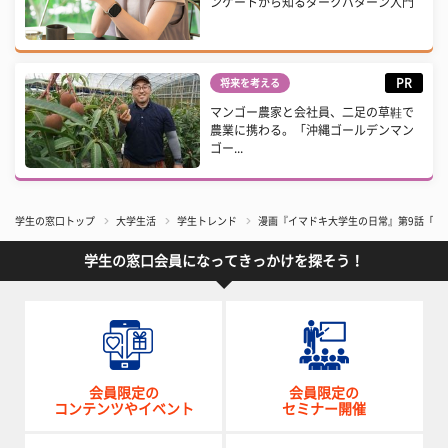
ンケートから知るダークパターン入門
PR
将来を考える
マンゴー農家と会社員、二足の草鞋で
農業に携わる。「沖縄ゴールデンマン
ゴー...
学生の窓口トップ
大学生活
学生トレンド
漫画『イマドキ大学生の日常』第9話「ス
学生の窓口会員になってきっかけを探そう！
会員限定の
会員限定の
コンテンツやイベント
セミナー開催