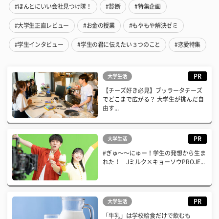
#ほんとにいい会社見つけ隊！
#診断
#特集企画
#大学生正直レビュー
#お金の授業
#もやもや解決ゼミ
#学生インタビュー
#学生の君に伝えたい３つのこと
#恋愛特集
PR
大学生活
【チーズ好き必見】ブッラータチーズ
でどこまで広がる？ 大学生が挑んだ自
由す...
PR
大学生活
#ぎゅ〜〜にゅー！学生の発想から生ま
れた！ Jミルク×キョーソウPROJE...
PR
大学生活
「牛乳」は学校給食だけで飲むも