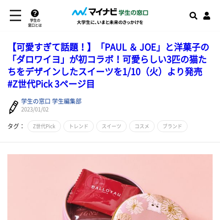
学生の
窓口とは
【可愛すぎて話題！】「PAUL ＆ JOE」と洋菓子の
「ダロワイヨ」が初コラボ！可愛らしい3匹の猫た
ちをデザインしたスイーツを1/10（火）より発売
#Z世代Pick 3ページ目
学生の窓口 学生編集部
2023/01/02
タグ：
Z世代Pick
トレンド
スイーツ
コスメ
ブランド