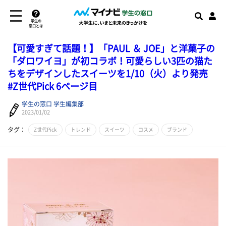
学生の
窓口とは
【可愛すぎて話題！】「PAUL ＆ JOE」と洋菓子の
「ダロワイヨ」が初コラボ！可愛らしい3匹の猫た
ちをデザインしたスイーツを1/10（火）より発売
#Z世代Pick 6ページ目
学生の窓口 学生編集部
2023/01/02
タグ：
Z世代Pick
トレンド
スイーツ
コスメ
ブランド