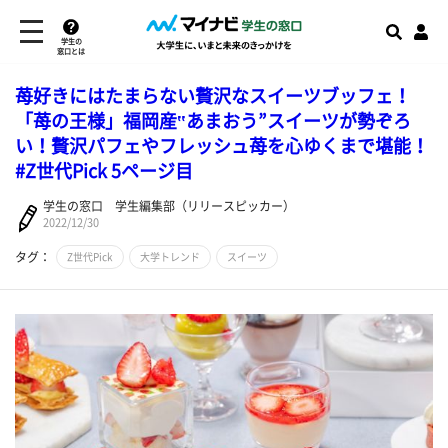
学生の
窓口とは
苺好きにはたまらない贅沢なスイーツブッフェ！
「苺の王様」福岡産‟あまおう”スイーツが勢ぞろ
い！贅沢パフェやフレッシュ苺を心ゆくまで堪能！
#Z世代Pick 5ページ目
学生の窓口 学生編集部（リリースピッカー）
2022/12/30
タグ：
Z世代Pick
大学トレンド
スイーツ