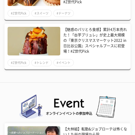
#Z世代Pick
#Z世代Pick
#スイーツ
#ドーナツ
【魅惑のパリとろ食感】累計4万本売れ
た！「壺芋ブリュレ」が史上最大規模
の『東京クリスマスマーケット2022 in
日比谷公園』スペシャルブースに初登
場！#Z世代Pick
#Z世代Pick
#トレンド
#イベント
オンラインイベントの参加申込
【大林組】転勤&ジョブローテは怖くな
い！九州の現場から設