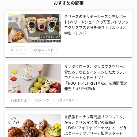
おすすめの記事
タリーズのホリデーシーズンをレポー
ト! ベリーやシェイクの可愛いドリンク
でクリスマス気分を盛り上げよう #大
学生トレンド
#トレンド
#大学トレンド
サンタクロース、クリスマスツリー、
雪だるまなどをイメージしたカラフル
でキュートなドーナツ！
『ROOTH×CHRISTMAS』を期間限定
発売！ #Z世代Pick
#Z世代Pick
#スイーツ
#クリスマス
自然派ドーナツ専門店「フロレスタ」
から、クリスマス限定の新商品
「FoFo(フォフォ)ドーナツ」と「どう
ぶつドーナツツリー」販売スタート