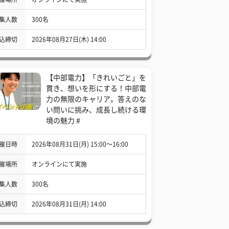
集人数
300名
込締切
2026年08月27日(木) 14:00
【中部電力】「きれいごと」を
貫き、想いを形にする！中部電
力の無限のキャリア。答えのな
い問いに挑み、成長し続ける環
境の魅力 #
催日時
2026年08月31日(月) 15:00〜16:00
催場所
オンラインにて実施
集人数
300名
込締切
2026年08月31日(月) 14:00