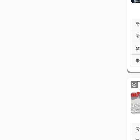
開
開
募
申
開