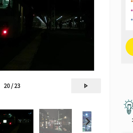
next
20 / 23