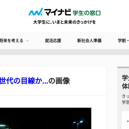
将来を考える
就活応援
新社会人準備
学割
学
代の目線か...
の画像
体
き
学