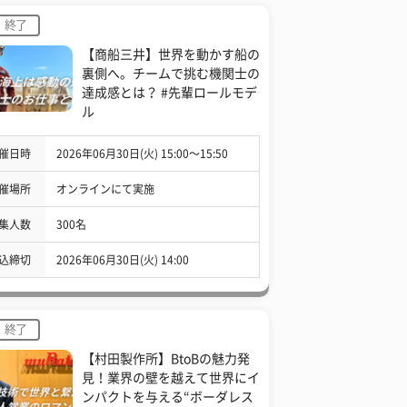
終了
【商船三井】世界を動かす船の
裏側へ。チームで挑む機関士の
達成感とは？ #先輩ロールモデ
ル
催日時
2026年06月30日(火) 15:00〜15:50
催場所
オンラインにて実施
集人数
300名
込締切
2026年06月30日(火) 14:00
終了
【村田製作所】BtoBの魅力発
見！業界の壁を越えて世界にイ
ンパクトを与える“ボーダレス