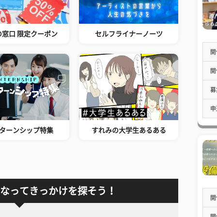
の窓口 限定クーポン
セルフライナーノーツ
開
開
募
申
ターンシップ特集
すれみの大学生あるある
なってきっかけを探そう！
開
開