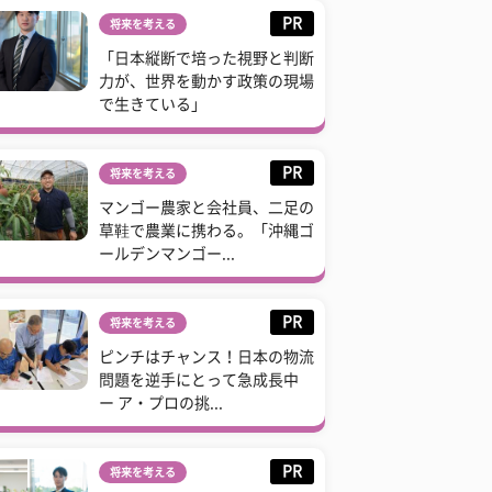
PR
将来を考える
「日本縦断で培った視野と判断
力が、世界を動かす政策の現場
で生きている」
PR
将来を考える
マンゴー農家と会社員、二足の
草鞋で農業に携わる。「沖縄ゴ
ールデンマンゴー...
PR
将来を考える
ピンチはチャンス！日本の物流
問題を逆手にとって急成長中
ー ア・プロの挑...
PR
将来を考える