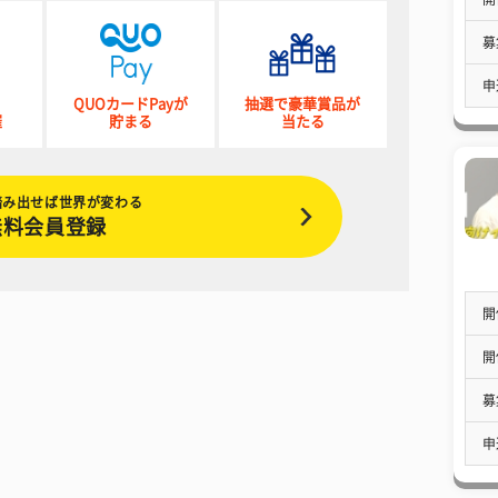
募
申
QUOカードPayが
抽選で豪華賞品が
催
貯まる
当たる
踏み出せば世界が変わる
無料会員登録
開
開
募
申