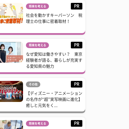
PR
将来を考える
社会を動かすキーパーソン 税
理士の仕事に密着取材！
PR
将来を考える
なぜ愛知は働きやすい？ 東京
経験者が語る、暮らしが充実す
る愛知県の魅力
PR
その他
【ディズニー・アニメーション
の名作が“超”実写映画に進化】
癒しと元気をく...
PR
将来を考える