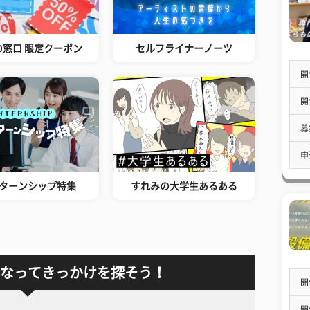
の窓口 限定クーポン
セルフライナーノーツ
開
開
募
申
ターンシップ特集
すれみの大学生あるある
なってきっかけを探そう！
開
開