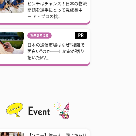
ピンチはチャンス！日本の物流
問題を逆手にとって急成長中
ー ア・プロの挑...
PR
将来を考える
日本の通信市場はなぜ“複雑で
面白い”のか──IIJmioが切り
拓いたMV...
【ソニー】誰一人、同じキャリ