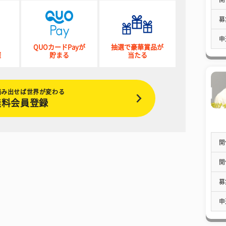
募
申
QUOカードPayが
抽選で豪華賞品が
催
貯まる
当たる
踏み出せば世界が変わる
無料会員登録
開
開
募
申