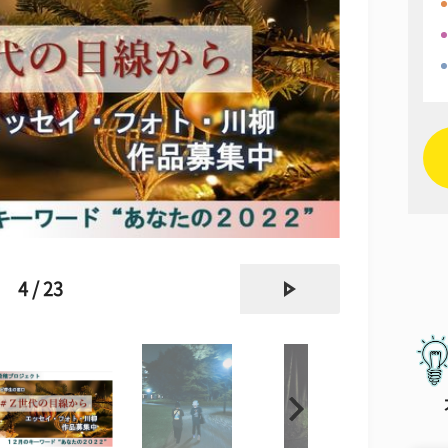
next
4 / 23