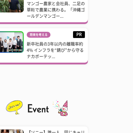
マンゴー農家と会社員、二足の
草鞋で農業に携わる。「沖縄ゴ
ールデンマンゴー...
PR
将来を考える
新卒社員の3年以内の離職率約
4% インフラを“錆び”から守る
ナカボーテッ...
【ソニー】誰一人、同じキャリ