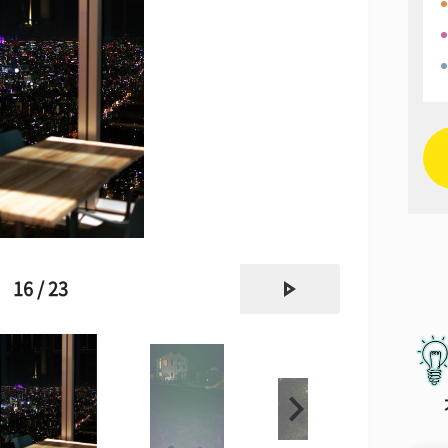
next
16 / 23