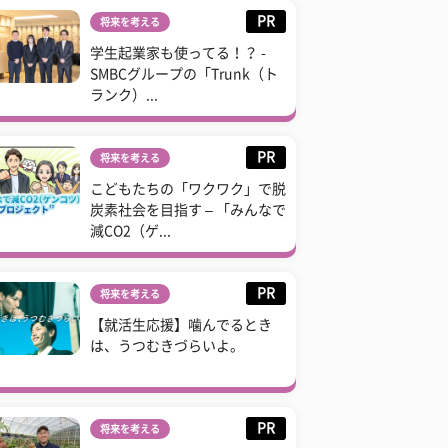
PR
将来を考える
学生起業家も使ってる！？ -
SMBCグループの「Trunk（ト
ランク）...
PR
将来を考える
こどもたちの「ワクワク」で脱
炭素社会を目指す – 「みんなで
減CO2（ゲ...
PR
将来を考える
【就活生応援】噛んでるとき
は、うつむきづらいよ。
PR
将来を考える