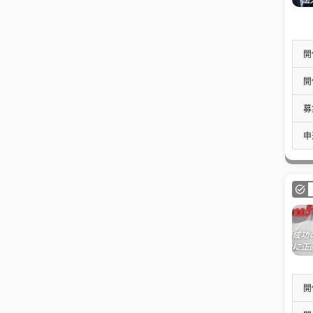
開
開
募
申
開