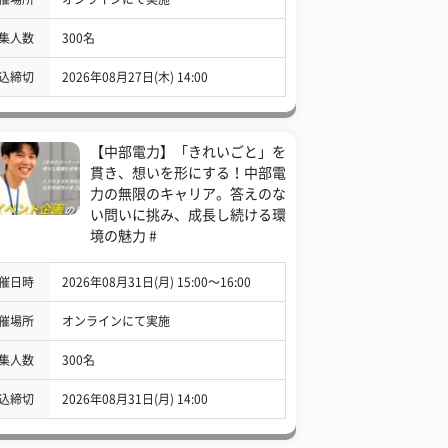
集人数
300名
込締切
2026年08月27日(木) 14:00
【中部電力】「きれいごと」を
貫き、想いを形にする！中部電
力の無限のキャリア。答えのな
い問いに挑み、成長し続ける環
境の魅力 #
催日時
2026年08月31日(月) 15:00〜16:00
催場所
オンラインにて実施
集人数
300名
込締切
2026年08月31日(月) 14:00