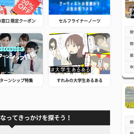
の窓口 限定クーポン
セルフライナーノーツ
開
開
募
申
ターンシップ特集
すれみの大学生あるある
なってきっかけを探そう！
開
開