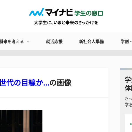
将来を考える
就活応援
新社会人準備
学割
学
代の目線か...
の画像
体
き
学