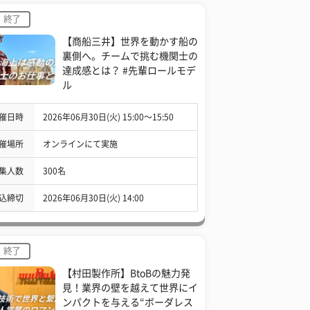
終了
【商船三井】世界を動かす船の
裏側へ。チームで挑む機関士の
達成感とは？ #先輩ロールモデ
ル
催日時
2026年06月30日(火) 15:00〜15:50
催場所
オンラインにて実施
集人数
300名
込締切
2026年06月30日(火) 14:00
終了
【村田製作所】BtoBの魅力発
見！業界の壁を越えて世界にイ
ンパクトを与える“ボーダレス