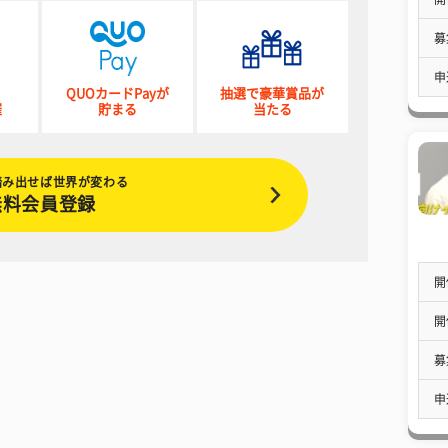
募
申
QUOカードPayが
抽選で豪華賞品が
催
貯まる
当たる
踏み出せば世界が変わる
無料会員登録
開
開
募
申