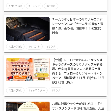
#Z世代Pick
#トレンド
#お風呂
チームラボと日本一のサウナがコラボ
レーションした「チームラボ 廃墟と遺
跡：淋汗茶の湯」開催中！！ #Z世代
Pick
#Z世代Pick
#イベント
#サウナ
【サ活】レトロでかわいい！サンリオ
キャラクターズのサウナグッズが新登
場。代官⼭ 蔦屋書店内で期間限定販
売！＆「フォロー＆リツイートキャン
ペーン」開催決定！11月1日(火)～15日
(火) #Z世代Pick
#Z世代Pick
#キャラクター
#サウナ
お得に銭湯やサウナが楽しめる！『チ
サン スタンダード 京都堀川五条』入浴