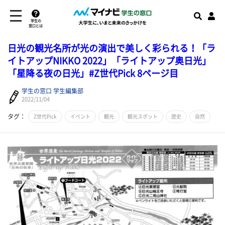
学生の
窓口とは
日光の観光名所が光の演出で美しく彩られる！「ラ
イトアップNIKKO 2022」「ライトアップ奥日光」
「星降る夜の日光」#Z世代Pick 8ページ目
学生の窓口 学生編集部
2022/11/04
タグ：
Z世代Pick
イベント
観光
観光スポット
歴史
自然