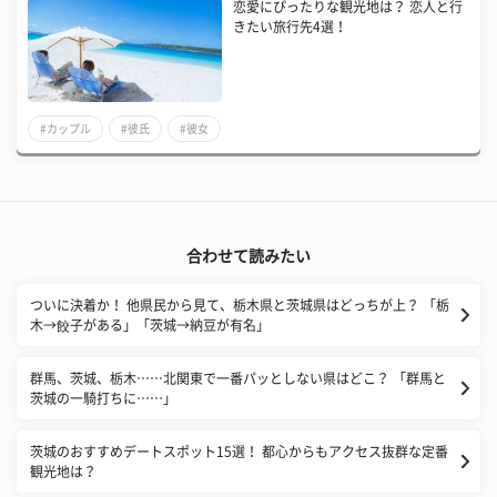
恋愛にぴったりな観光地は？ 恋人と行
きたい旅行先4選！
#カップル
#彼氏
#彼女
合わせて読みたい
ついに決着か！ 他県民から見て、栃木県と茨城県はどっちが上？ 「栃
木→餃子がある」「茨城→納豆が有名」
群馬、茨城、栃木……北関東で一番パッとしない県はどこ？ 「群馬と
茨城の一騎打ちに……」
茨城のおすすめデートスポット15選！ 都心からもアクセス抜群な定番
観光地は？