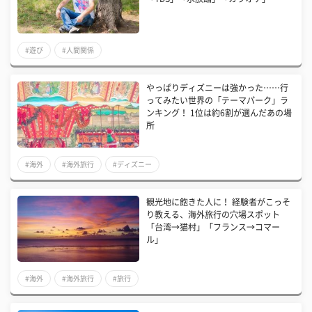
#遊び
#人間関係
​やっぱりディズニーは強かった……行
ってみたい世界の「テーマパーク」ラ
ンキング！ 1位は約6割が選んだあの場
所
#海外
#海外旅行
#ディズニー
観光地に飽きた人に！ 経験者がこっそ
り教える、海外旅行の穴場スポット
「台湾→猫村」「フランス→コマー
ル」
#海外
#海外旅行
#旅行