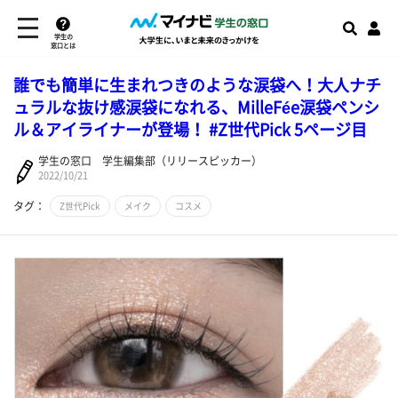
学生の
窓口とは
誰でも簡単に生まれつきのような涙袋へ！大人ナチ
ュラルな抜け感涙袋になれる、MilleFée涙袋ペンシ
ル＆アイライナーが登場！ #Z世代Pick 5ページ目
学生の窓口 学生編集部（リリースピッカー）
2022/10/21
タグ：
Z世代Pick
メイク
コスメ