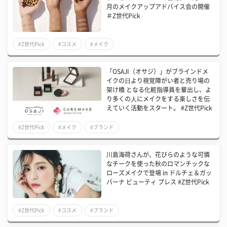
月のメイクアップアドバイス会の開催
＃Z世代Pick
#Z世代Pick
#コスメ
#メイク
「OSAJI（オサジ）」がブラインドメ
イクの⽇より視覚障がい者と売り場の
架け橋 となる化粧指導員を輩出し、よ
り多くの⼈にメイクをする楽しさを伝
えていく活動をスタート。 #Z世代Pick
#Z世代Pick
#メイク
#ブランド
川島海荷さんが、花びらのような可憐
なチークを使った秋のロマンチックな
ローズメイクで登場 in ドルチェ＆ガッ
バーナ ビューティ プレス #Z世代Pick
#Z世代Pick
#コスメ
#ブランド