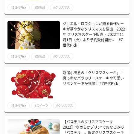
#Z世代Pick
#新製品
#クリスマス
ジョエル・ロブションが贈る新作ケー
キが華やかなクリスマスを演出 2022
年 クリスマスケーキ販売 ～2022年11
月1日（火）より予約受付開始～ #Z
世代Pick
#Z世代Pick
#新製品
#クリスマス
新宿小田急の「クリスマスケーキ」！
真っ赤なバラのリースケーキや可愛い
リボンケーキが登場！ #Z世代Pick
#Z世代Pick
#スイーツ
#クリスマス
【パステルのクリスマスケーキ
2022】"なめらかプリン"でおなじみの
「パステル」。限定クリスマスケーキ