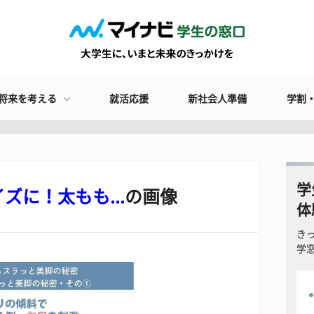
将来を考える
就活応援
新社会人準備
学割
学
に！太もも...
の画像
体
き
学