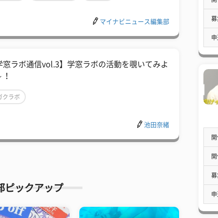
募
マイナビニュース編集部
申
学窓ラボ通信vol.3】学窓ラボの活動を覗いてみよ
～！
ガクラボ
池田奈緒
開
開
募
部ピックアップ
申