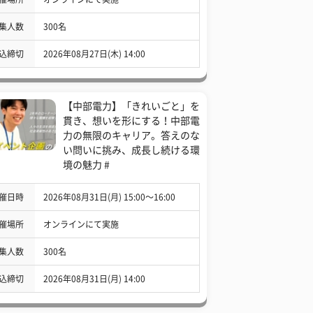
集人数
300名
込締切
2026年08月27日(木) 14:00
【中部電力】「きれいごと」を
貫き、想いを形にする！中部電
力の無限のキャリア。答えのな
い問いに挑み、成長し続ける環
境の魅力 #
催日時
2026年08月31日(月) 15:00〜16:00
催場所
オンラインにて実施
集人数
300名
込締切
2026年08月31日(月) 14:00