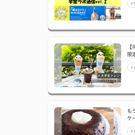
#
【
限
#
も
ケ
#