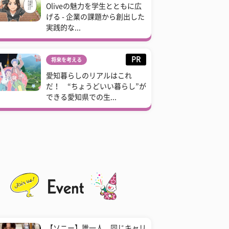
Oliveの魅力を学生とともに広
げる - 企業の課題から創出した
実践的な...
PR
将来を考える
愛知暮らしのリアルはこれ
だ！ “ちょうどいい暮らし”が
できる愛知県での生...
【ソニー】誰一人、同じキャリ