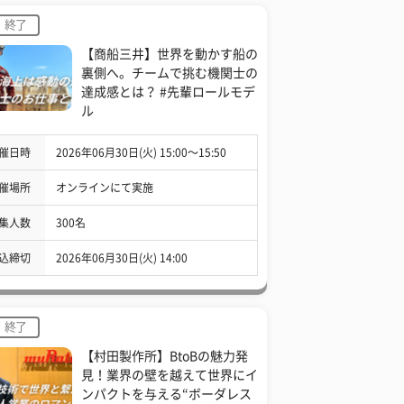
終了
【商船三井】世界を動かす船の
裏側へ。チームで挑む機関士の
達成感とは？ #先輩ロールモデ
ル
催日時
2026年06月30日(火) 15:00〜15:50
催場所
オンラインにて実施
集人数
300名
込締切
2026年06月30日(火) 14:00
終了
【村田製作所】BtoBの魅力発
見！業界の壁を越えて世界にイ
ンパクトを与える“ボーダレス