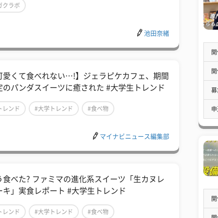
ガクラボ
池田奈緒
開
開
可愛くて食べれない…!】ジェラピケカフェ、期間
定のパンダスイーツに癒された #大学生トレンド
募
トレンド
#大学トレンド
#食べ物
申
マイナビニュース編集部
う食べた? ファミマの進化系スイーツ「生カヌレ
ーキ」実食レポート #大学生トレンド
開
トレンド
#大学トレンド
#食べ物
開