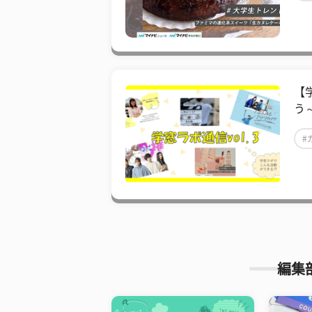
【
う
#
編集