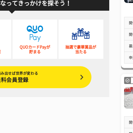
なってきっかけを探そう！
開
開
募
QUOカードPayが
抽選で豪華賞品が
催
貯まる
当たる
申
踏み出せば世界が変わる
無料会員登録
開