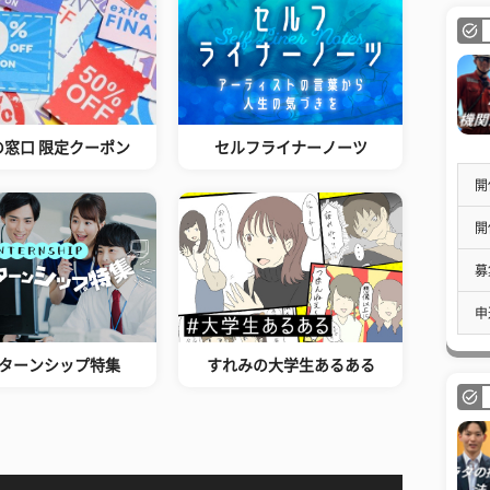
の窓口 限定クーポン
セルフライナーノーツ
開
開
募
申
ターンシップ特集
すれみの大学生あるある