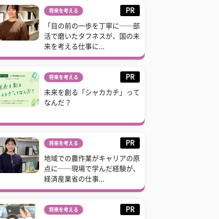
PR
将来を考える
「目の前の一歩を丁寧に──部
活で磨いたタフネスが、国の未
来を考える仕事に...
PR
将来を考える
未来を創る「シャカカチ」って
なんだ？
PR
将来を考える
地域での農作業がキャリアの原
点に──現場で学んだ経験が、
経済産業省の仕事...
PR
将来を考える