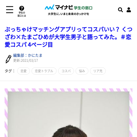
学生の
窓口とは
ぶっちゃけマッチングアプリってコスパいい？ くつ
ざわ×たまごひめが大学生男子と語ってみた。＃恋
愛コスパ 4ページ目
編集部：かにたま
更新:2021/03/17
タグ：
恋愛
恋愛トラブル
コスパ
悩み
リア充