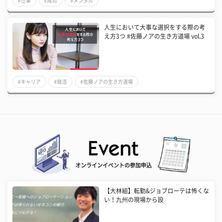
#仕事
#成功
#メンタル
人生において大事な選択をする際の考
え方3つ #佐藤ノアの生き方道場 vol.3
#キャリア
#就活
#佐藤ノアの生き方道場
オンラインイベントの参加申込
【大林組】転勤&ジョブローテは怖くな
い！九州の現場から設