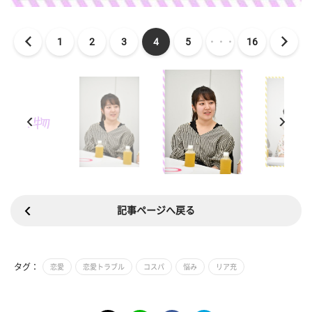
1
2
3
4
5
・・・
16
記事ページへ戻る
タグ：
恋愛
恋愛トラブル
コスパ
悩み
リア充