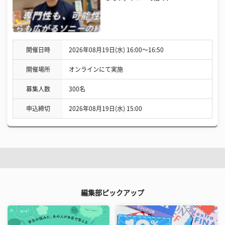
開催日時
2026年08月19日(水) 16:00〜16:50
開催場所
オンラインにて実施
募集人数
300名
申込締切
2026年08月19日(水) 15:00
編集部ピックアップ