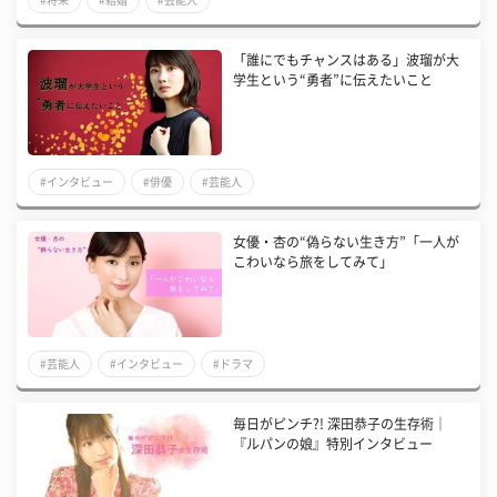
「誰にでもチャンスはある」波瑠が大
学生という“勇者”に伝えたいこと
#インタビュー
#俳優
#芸能人
女優・杏の“偽らない生き方”「一人が
こわいなら旅をしてみて」
#芸能人
#インタビュー
#ドラマ
毎日がピンチ?! 深田恭子の生存術｜
『ルパンの娘』特別インタビュー