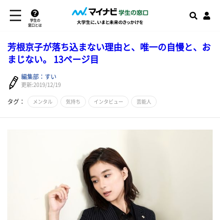
学生の
窓口とは
芳根京子が落ち込まない理由と、唯一の自慢と、お
まじない。 13ページ目
編集部：すい
更新:2019/12/19
タグ：
メンタル
気持ち
インタビュー
芸能人