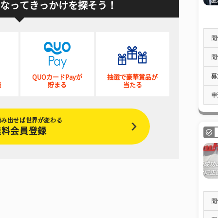
なってきっかけを探そう！
開
開
募
QUOカードPayが
抽選で豪華賞品が
催
貯まる
当たる
申
踏み出せば世界が変わる
無料会員登録
開