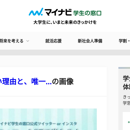
将来を考える
就活応援
新社会人準備
学割
学
由と、唯一...
の画像
体
き
学