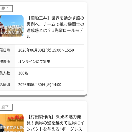
終了
【商船三井】世界を動かす船の
裏側へ。チームで挑む機関士の
達成感とは？ #先輩ロールモデ
ル
催日時
2026年06月30日(火) 15:00〜15:50
催場所
オンラインにて実施
集人数
300名
込締切
2026年06月30日(火) 14:00
終了
【村田製作所】BtoBの魅力発
見！業界の壁を越えて世界にイ
ンパクトを与える“ボーダレス