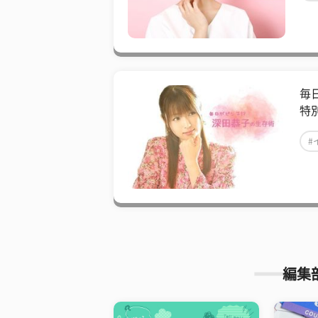
毎
特
#
編集