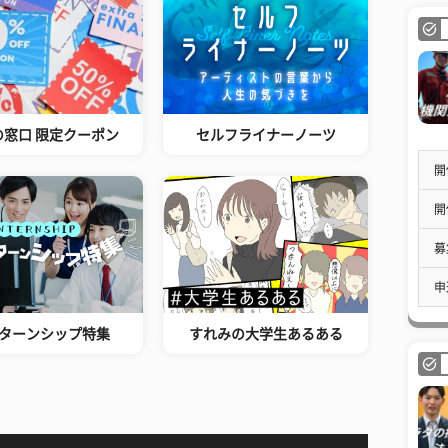
の窓口 限定クーポン
セルフライナーノーツ
開
開
募
申
ターンシップ特集
すれみの大学生あるある