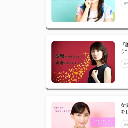
#
「
う
#
女
を
#