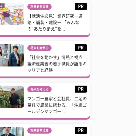
PR
将来を考える
【就活生必見】業界研究ー道
路・舗装・建設ー 「みんな
の“あたりまえ”を...
PR
将来を考える
「社会を動かす」情熱と視点 -
経済産業省の若手職員が語るキ
ャリアと経験
PR
将来を考える
マンゴー農家と会社員、二足の
草鞋で農業に携わる。「沖縄ゴ
ールデンマンゴー...
PR
将来を考える