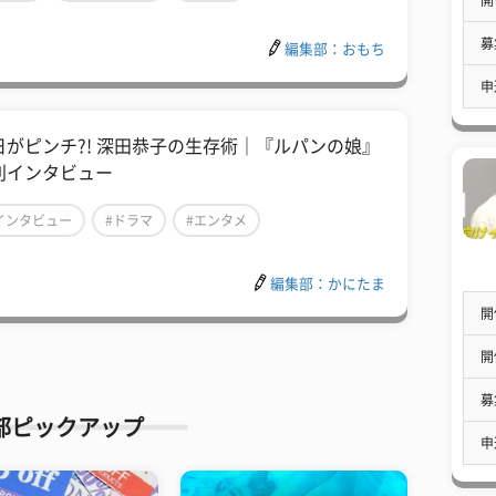
募
編集部：おもち
申
日がピンチ?! 深田恭子の生存術｜『ルパンの娘』
別インタビュー
インタビュー
#ドラマ
#エンタメ
編集部：かにたま
開
開
募
部ピックアップ
申