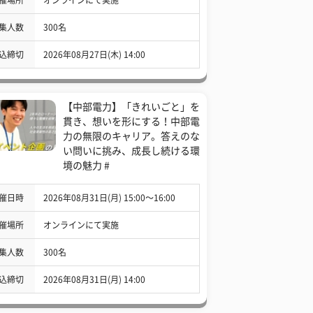
集人数
300名
込締切
2026年08月27日(木) 14:00
【中部電力】「きれいごと」を
貫き、想いを形にする！中部電
力の無限のキャリア。答えのな
い問いに挑み、成長し続ける環
境の魅力 #
催日時
2026年08月31日(月) 15:00〜16:00
催場所
オンラインにて実施
集人数
300名
込締切
2026年08月31日(月) 14:00