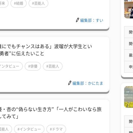
将来
#結婚
#芸能人
編集部：すい
開
開
誰にでもチャンスはある」波瑠が大学生とい
“勇者”に伝えたいこと
募
インタビュー
#俳優
#芸能人
申
編集部：かにたま
優・杏の“偽らない生き方”「一人がこわいなら旅
してみて」
開
芸能人
#インタビュー
#ドラマ
開