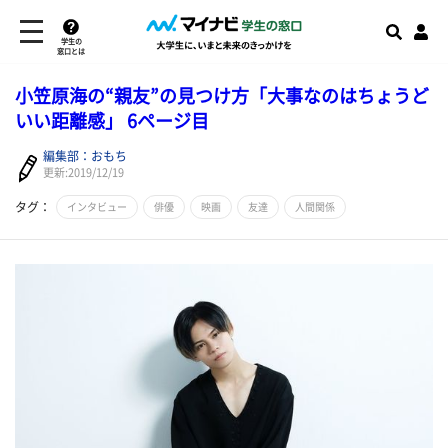
学生の
窓口とは
小笠原海の“親友”の見つけ方「大事なのはちょうど
いい距離感」 6ページ目
編集部：おもち
更新:2019/12/19
タグ：
インタビュー
俳優
映画
友達
人間関係