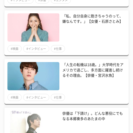
#インタビュー
#俳優
#エンタメ
「私、自分自身に飽きちゃうのって、
嫌なんです。」【女優・石原さとみ】
#映画
#インタビュー
#仕事
「人生の転機は18歳。」大学時代をア
メリカで過ごし、多方面に躍進し続け
るその理由。【俳優・宮沢氷魚】
#映画
#インタビュー
#仕事
俳優は「下請け」。どんな悪役にでも
なる本郷奏多のあたまの中