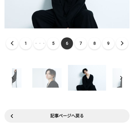
1
・・・
5
6
7
8
9
記事ページへ戻る