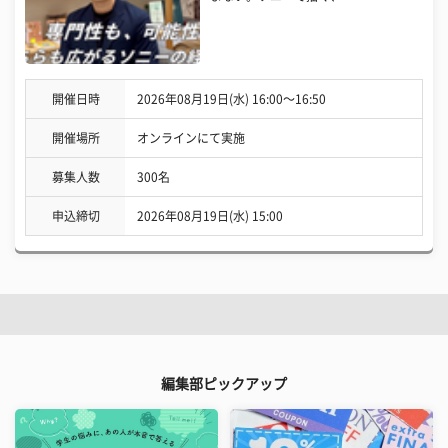
開催日時
2026年08月19日(水) 16:00〜16:50
開催場所
オンラインにて実施
募集人数
300名
申込締切
2026年08月19日(水) 15:00
編集部ピックアップ