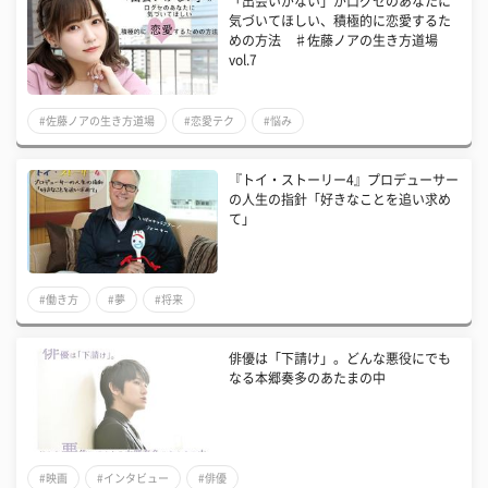
「出会いがない」が口グセのあなたに
気づいてほしい、積極的に恋愛するた
めの方法 ♯佐藤ノアの生き方道場
vol.7
#佐藤ノアの生き方道場
#恋愛テク
#悩み
『トイ・ストーリー4』プロデューサー
の人生の指針「好きなことを追い求め
て」
#働き方
#夢
#将来
俳優は「下請け」。どんな悪役にでも
なる本郷奏多のあたまの中
#映画
#インタビュー
#俳優