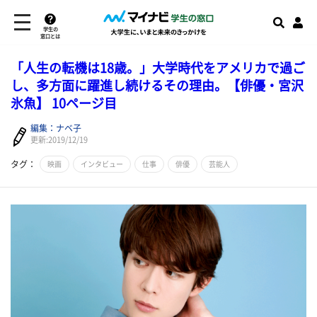
学生の
窓口とは
「人生の転機は18歳。」大学時代をアメリカで過ご
し、多方面に躍進し続けるその理由。【俳優・宮沢
氷魚】 10ページ目
編集：ナベ子
更新:2019/12/19
タグ：
映画
インタビュー
仕事
俳優
芸能人