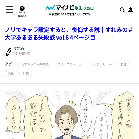
学生の
窓口とは
ノリでキャラ設定すると、後悔する説｜すれみの #
大学あるある失敗談 vol.6 4ページ目
すれみ
2019/05/31
タグ：
大学あるある失敗談
コミュニケーション
大学デビュー
友達
失敗
性格