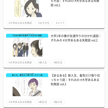
ちゃ説｜すれみの #大学あるある失敗
談 vol.1
#大学あるある失敗談
#女子大生
#メイク
大学1年の春が友達作りの分かれ道説｜
すれみの #大学あるある失敗談 vol.2
#大学あるある失敗談
#新入生
#新生活
【あるある】新入生、髪色だけ張り切
っちゃう説｜すれみの #大学あるある
失敗談 vol.3
#大学あるある失敗談
#新生活
#髪の毛