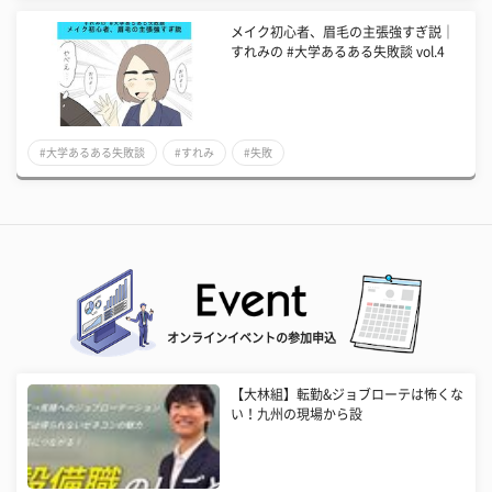
メイク初心者、眉毛の主張強すぎ説｜
すれみの #大学あるある失敗談 vol.4
#大学あるある失敗談
#すれみ
#失敗
オンラインイベントの参加申込
【大林組】転勤&ジョブローテは怖くな
い！九州の現場から設