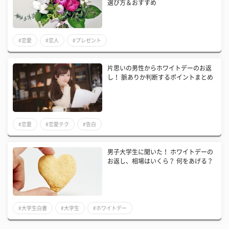
選び方＆おすすめ
#恋愛
#恋人
#プレゼント
片思いの男性からホワイトデーのお返
し！ 脈ありか判断するポイントまとめ
#恋愛
#恋愛テク
#告白
男子大学生に聞いた！ ホワイトデーの
お返し、相場はいくら？ 何をあげる？
#大学生白書
#大学生
#ホワイトデー