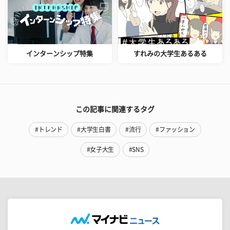
インターンシップ特集
すれみの大学生あるある
この記事に関連するタグ
#トレンド
#大学生白書
#流行
#ファッション
#女子大生
#SNS