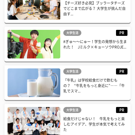
【チーズ好き必見】ブッラータチーズ
でどこまで広がる？ 大学生が挑んだ自
由す...
PR
大学生活
#ぎゅ〜〜にゅー！学生の発想から生ま
れた！ Jミルク×キョーソウPROJE...
PR
大学生活
「牛乳」は学校給食だけで飲むも
の？ “牛乳をもっと身近に”――「牛
乳でスマ...
PR
大学生活
給食だけじゃない！ 牛乳をもっと楽
しむアイデア、学生が本気で考えてみ
た