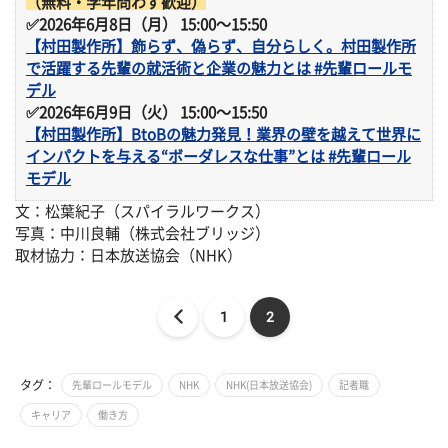
（無料・学年問わず歓迎）
✅2026年6月8日（月） 15:00～15:50
【村田製作所】飾らず、偽らず、自分らしく。村田製作所
で活躍する先輩の就活術と企業の魅力とは #先輩ロールモ
デル
✅2026年6月9日（火） 15:00～15:50
【村田製作所】BtoBの魅力発見！業界の壁を越えて世界に
インパクトを与える“ボーダレスな仕事”とは #先輩ロール
モデル
文：松葉紀子（スパイラルワークス）
写真：中川良輔（株式会社ブリッジ）
取材協力：日本放送協会（NHK）
1
2
タグ：
先輩ロールモデル
NHK
NHK(日本放送協会)
記者職
キャリア
働き方