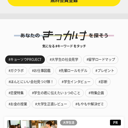
無料会員登録
気になる #キーワード をタッチ
#キョーソウPROJECT
#大学生の社会見学
#留学ロードマップ
#ガクラボ
#お仕事図鑑
#先輩ロールモデル
#プレゼント
#ほんとにいい会社見つけ隊！
#学生インタビュー
#診断
#恋愛特集
#学生の君に伝えたい３つのこと
#特集企画
#お金の授業
#大学生正直レビュー
#もやもや解決ゼミ
PR
大学生活