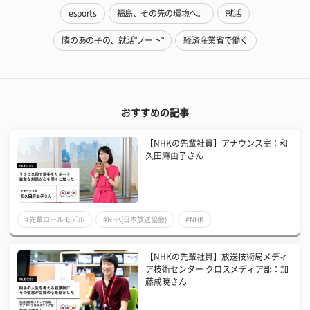
esports
福島、その先の環境へ。
就活
隣のあの子の、就活"ノート"
経済産業省で働く
おすすめの記事
【NHKの先輩社員】アナウンス室：和
久田麻由子さん
#先輩ロールモデル
#NHK(日本放送協会)
#NHK
【NHKの先輩社員】放送技術局メディ
ア技術センター クロスメディア部：加
藤成暁さん