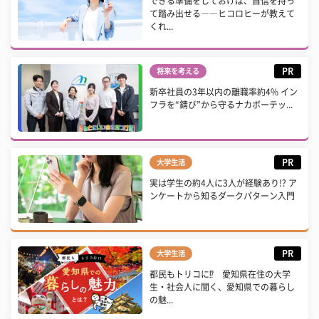
できる準備をしておけば、自信を持っ
て踏み出せる――ヒコロヒーが教えて
くれ...
PR
将来を考える
新卒社員の3年以内の離職率約4% イン
フラを“錆び”から守るナカボーテッ...
PR
大学生活
実は学生の約4人に3人が経験あり!? ア
ンケートから知るダークパターン入門
PR
大学生活
都民もトリコに⁉ 愛知県在住の大学
生・社会人に聞く、愛知県での暮らし
の魅...