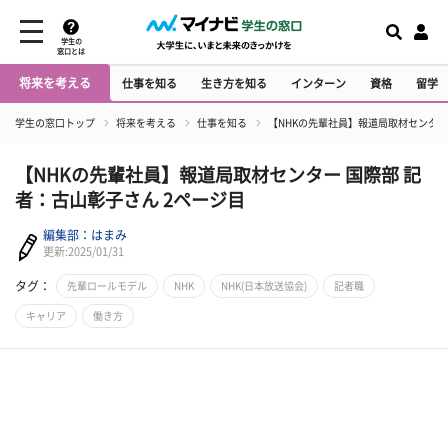
学生の
窓口とは
将来を考える
仕事を知る
生き方を知る
インターン
資格
留学
学生の窓口トップ
将来を考える
仕事を知る
【NHKの先輩社員】報道局取材センター
【NHKの先輩社員】報道局取材センター 国際部 記
者：古山彰子さん 2ページ目
編集部：はまみ
更新:2025/01/31
タグ：
先輩ロールモデル
NHK
NHK(日本放送協会)
記者職
キャリア
働き方