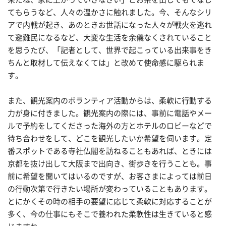
てもらうなど、人々の温かさに触れました。今、そんなシリ
アで内戦が起き、あのときお世話になった人々が戦火を逃れ
て避難民になるなど、大変な生活を余儀なくされていること
を思うたび、「記者として、世界で起こっている出来事をき
ちんと取材して伝えなくては」と改めて使命感に駆られま
す。
また、観光案内のボランティア活動からは、柔軟に行動する
力が身に付きました。観光案内の際には、事前に電話やメー
ルで予約をしてくださった海外の方とホテルのロビーなどで
待ち合わせをして、どこを観光したいか希望を伺います。定
番スポットである寺社仏閣を訪ねることもあれば、ときには
京都を抜け出して大阪まで出向き、街歩きを行うことも。事
前に希望を聞いてはいるのですが、お客さまによっては前日
の行動次第で行きたい場所が変わっていることもあります。
とにかくその時の相手の要望に応じて柔軟に対応することが
多く、今の仕事にもそこで養われた柔軟性は生きていると感