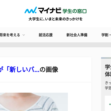
将来を考える
就活応援
新社会人準備
学割
学
「新しいバ...
の画像
体
き
学