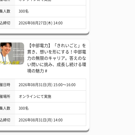
集人数
300名
込締切
2026年08月27日(木) 14:00
【中部電力】「きれいごと」を
貫き、想いを形にする！中部電
力の無限のキャリア。答えのな
い問いに挑み、成長し続ける環
境の魅力 #
催日時
2026年08月31日(月) 15:00〜16:00
催場所
オンラインにて実施
集人数
300名
込締切
2026年08月31日(月) 14:00