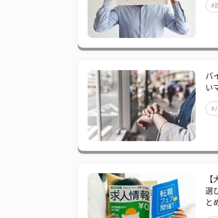
#
バ
い
#
【
選
と