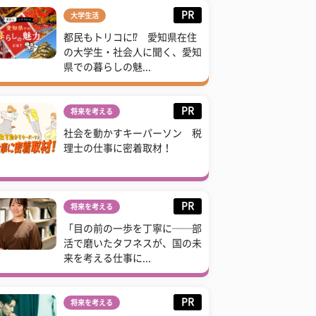
PR
大学生活
都民もトリコに⁉ 愛知県在住
の大学生・社会人に聞く、愛知
県での暮らしの魅...
PR
将来を考える
社会を動かすキーパーソン 税
理士の仕事に密着取材！
PR
将来を考える
「目の前の一歩を丁寧に──部
活で磨いたタフネスが、国の未
来を考える仕事に...
PR
将来を考える