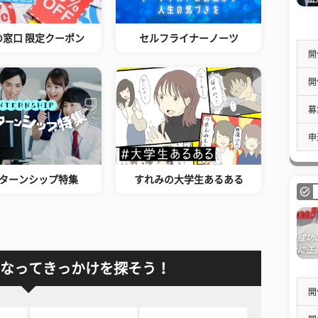
の窓口 限定クーポン
セルフライナーノーツ
開
開
募
申
ターンシップ特集
すれみの大学生あるある
なってきっかけを探そう！
開