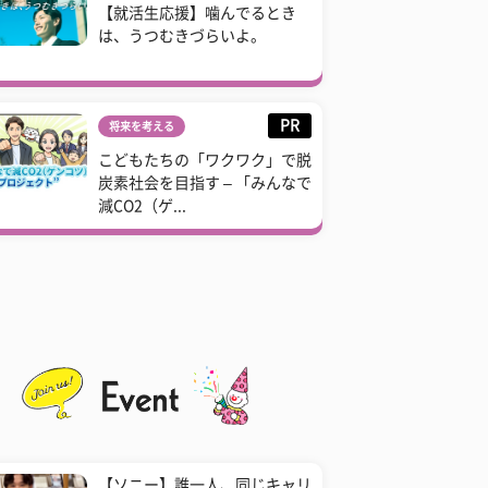
【就活生応援】噛んでるとき
は、うつむきづらいよ。
PR
将来を考える
こどもたちの「ワクワク」で脱
炭素社会を目指す – 「みんなで
減CO2（ゲ...
【ソニー】誰一人、同じキャリ