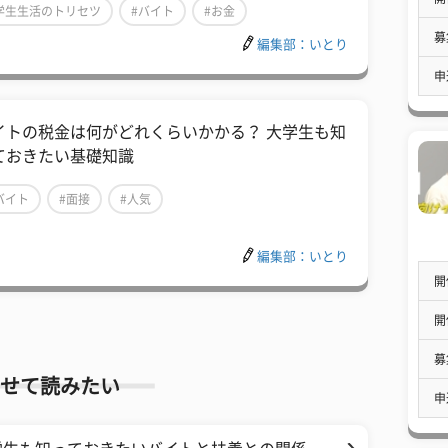
学生生活のトリセツ
#バイト
#お金
募
編集部：いとり
申
イトの税金は何がどれくらいかかる？ 大学生も知
ておきたい基礎知識
バイト
#面接
#人気
編集部：いとり
開
開
募
せて読みたい
申