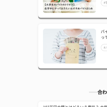
#
バ
っ
#
合わ