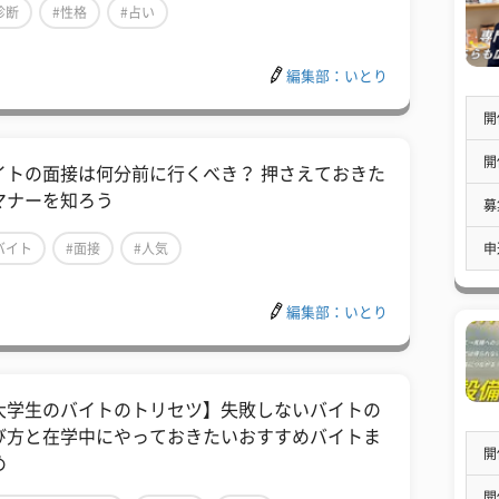
診断
#性格
#占い
編集部：いとり
開
開
イトの面接は何分前に行くべき？ 押さえておきた
マナーを知ろう
募
申
バイト
#面接
#人気
編集部：いとり
大学生のバイトのトリセツ】失敗しないバイトの
び方と在学中にやっておきたいおすすめバイトま
開
め
開