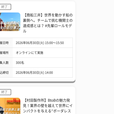
終了
【商船三井】世界を動かす船の
裏側へ。チームで挑む機関士の
達成感とは？ #先輩ロールモデ
ル
催日時
2026年06月30日(火) 15:00〜15:50
催場所
オンラインにて実施
集人数
300名
込締切
2026年06月30日(火) 14:00
終了
【村田製作所】BtoBの魅力発
見！業界の壁を越えて世界にイ
ンパクトを与える“ボーダレス