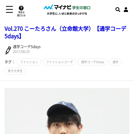
学生の
窓口とは
Vol.270 こーたろさん（立命館大学）【通学コーデ
5days】
通学コーデ5days
2017/08/29
タグ：
ファッション
ファッションコーデ
通学コーデ5days
通学
男子大学生