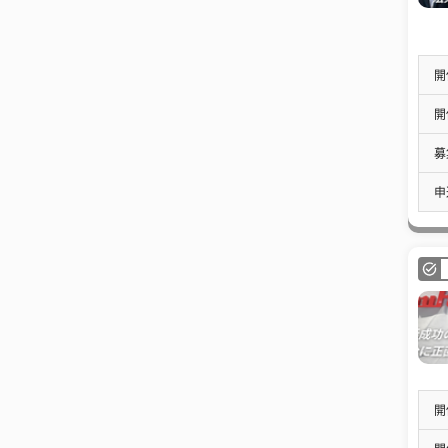
開
開
募
申
開