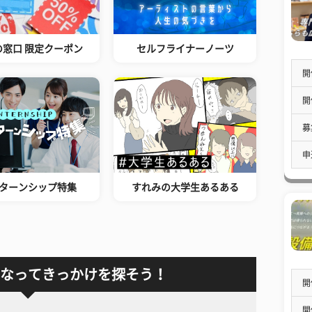
の窓口 限定クーポン
セルフライナーノーツ
開
開
募
申
ターンシップ特集
すれみの大学生あるある
なってきっかけを探そう！
開
開