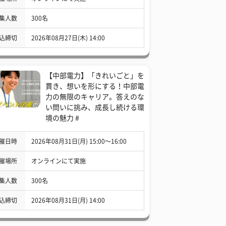
集人数
300名
込締切
2026年08月27日(木) 14:00
【中部電力】「きれいごと」を
貫き、想いを形にする！中部電
力の無限のキャリア。答えのな
い問いに挑み、成長し続ける環
境の魅力 #
催日時
2026年08月31日(月) 15:00〜16:00
催場所
オンラインにて実施
集人数
300名
込締切
2026年08月31日(月) 14:00