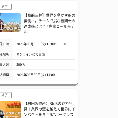
終了
【商船三井】世界を動かす船の
裏側へ。チームで挑む機関士の
達成感とは？ #先輩ロールモデ
ル
催日時
2026年06月30日(火) 15:00〜15:50
催場所
オンラインにて実施
集人数
300名
込締切
2026年06月30日(火) 14:00
終了
【村田製作所】BtoBの魅力発
見！業界の壁を越えて世界にイ
ンパクトを与える“ボーダレス