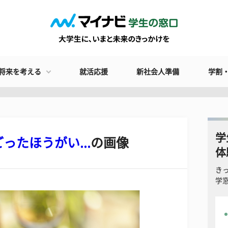
将来を考える
就活応援
新社会人準備
学割
学
たほうがい...
の画像
体
き
学