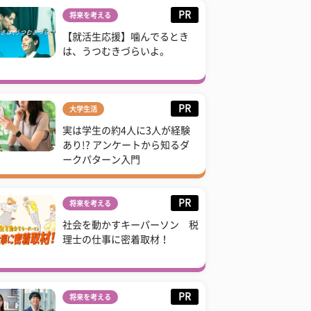
PR
将来を考える
【就活生応援】噛んでるとき
は、うつむきづらいよ。
PR
大学生活
実は学生の約4人に3人が経験
あり!? アンケートから知るダ
ークパターン入門
PR
将来を考える
社会を動かすキーパーソン 税
理士の仕事に密着取材！
PR
将来を考える