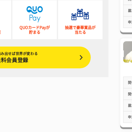
募
申
QUOカードPayが
抽選で豪華賞品が
催
貯まる
当たる
踏み出せば世界が変わる
無料会員登録
開
開
募
申