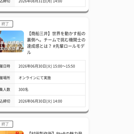
込締切
2026年08月31日(月) 14:00
終了
【商船三井】世界を動かす船の
裏側へ。チームで挑む機関士の
達成感とは？ #先輩ロールモデ
ル
催日時
2026年06月30日(火) 15:00〜15:50
催場所
オンラインにて実施
集人数
300名
込締切
2026年06月30日(火) 14:00
終了
【村田製作所】BtoBの魅力発