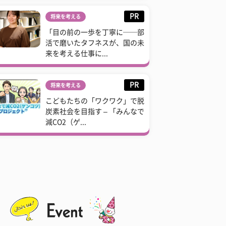
PR
将来を考える
「目の前の一歩を丁寧に──部
活で磨いたタフネスが、国の未
来を考える仕事に...
PR
将来を考える
こどもたちの「ワクワク」で脱
炭素社会を目指す – 「みんなで
減CO2（ゲ...