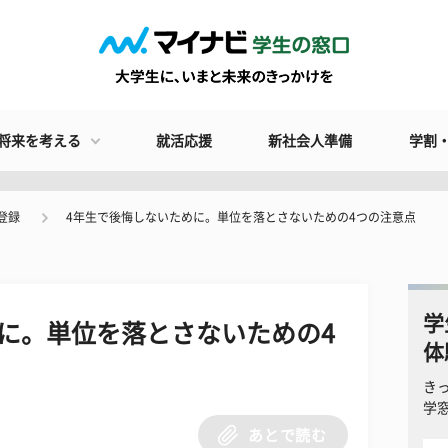
将来を考える
就活応援
新社会人準備
学割
登録
4年生で後悔しないために。単位を落とさないための4つの注意点
学
に。単位を落とさないための4
体
き
学
あとで読む