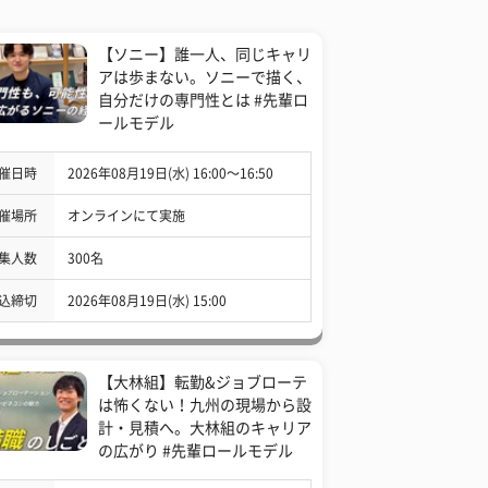
【ソニー】誰一人、同じキャリ
アは歩まない。ソニーで描く、
自分だけの専門性とは #先輩ロ
ールモデル
催日時
2026年08月19日(水) 16:00〜16:50
催場所
オンラインにて実施
集人数
300名
込締切
2026年08月19日(水) 15:00
【大林組】転勤&ジョブローテ
は怖くない！九州の現場から設
計・見積へ。大林組のキャリア
の広がり #先輩ロールモデル