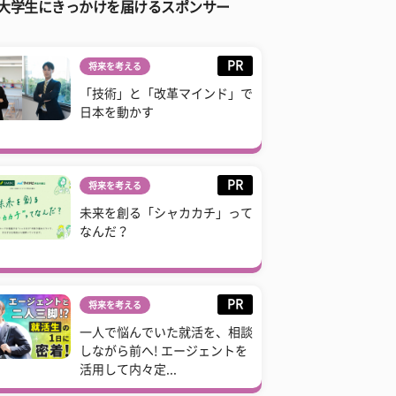
大学生にきっかけを届けるスポンサー
PR
将来を考える
「技術」と「改革マインド」で
日本を動かす
PR
将来を考える
未来を創る「シャカカチ」って
なんだ？
PR
将来を考える
一人で悩んでいた就活を、相談
しながら前へ! エージェントを
活用して内々定...