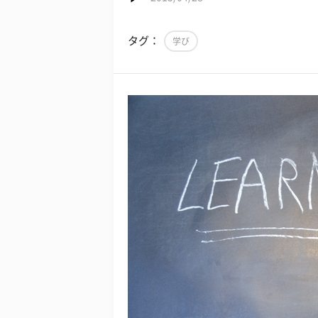
タグ：
学び