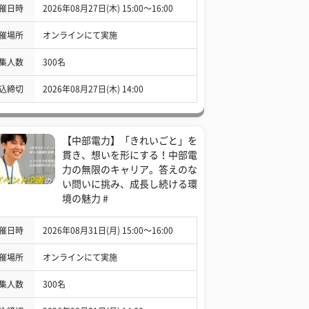
催日時
2026年08月27日(木) 15:00〜16:00
催場所
オンラインにて実施
集人数
300名
込締切
2026年08月27日(木) 14:00
【中部電力】「きれいごと」を
貫き、想いを形にする！中部電
力の無限のキャリア。答えのな
い問いに挑み、成長し続ける環
境の魅力 #
催日時
2026年08月31日(月) 15:00〜16:00
催場所
オンラインにて実施
集人数
300名