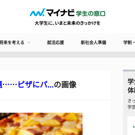
将来を考える
就活応援
新社会人準備
学割
学
…ピザにパ...
の画像
体
き
学