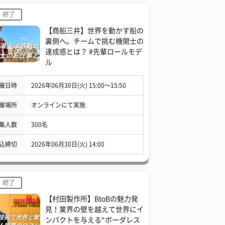
終了
【商船三井】世界を動かす船の
裏側へ。チームで挑む機関士の
達成感とは？ #先輩ロールモデ
ル
催日時
2026年06月30日(火) 15:00〜15:50
催場所
オンラインにて実施
集人数
300名
込締切
2026年06月30日(火) 14:00
終了
【村田製作所】BtoBの魅力発
見！業界の壁を越えて世界にイ
ンパクトを与える“ボーダレス