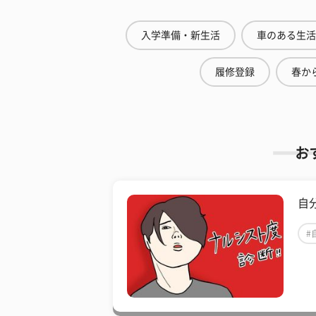
入学準備・新生活
車のある生活
履修登録
春から
お
自
#