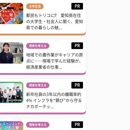
PR
大学生活
都民もトリコに⁉ 愛知県在住
の大学生・社会人に聞く、愛知
県での暮らしの魅...
PR
将来を考える
地域での農作業がキャリアの原
点に──現場で学んだ経験が、
経済産業省の仕事...
PR
将来を考える
新卒社員の3年以内の離職率約
4% インフラを“錆び”から守る
ナカボーテッ...
PR
将来を考える