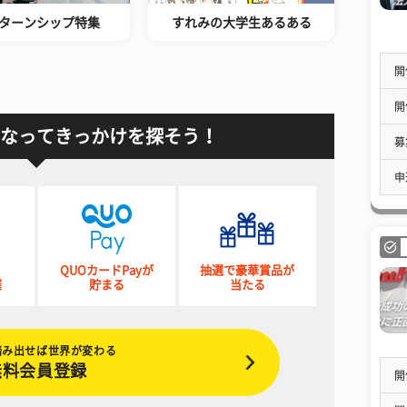
ターンシップ特集
すれみの大学生あるある
開
開
なってきっかけを探そう！
募
申
QUOカードPayが
抽選で豪華賞品が
催
貯まる
当たる
踏み出せば世界が変わる
無料会員登録
開