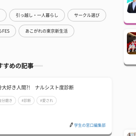
引っ越し・一人暮らし
サークル選び
FES
あこがれの東京新生活
すすめの記事
分大好き人間?! ナルシスト度診断
自分磨き
#診断
#愛され
学生の窓口編集部