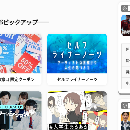
部ピックアップ
開
開
募
の窓口 限定クーポン
セルフライナーノーツ
申