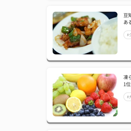
豆
ある
#
凍
1
#