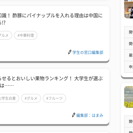
知識！ 酢豚にパイナップルを入れる理由は中国に
!?
開
グルメ
#中華料理
開
学生の窓口編集部
募
申
らせるとおいしい果物ランキング！ 大学生が選ぶ
位は……
大学生白書
#グルメ
#フルーツ
編集部：はまみ
開
開