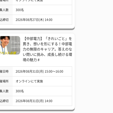
集人数
300名
込締切
2026年08月27日(木) 14:00
【中部電力】「きれいごと」を
貫き、想いを形にする！中部電
力の無限のキャリア。答えのな
い問いに挑み、成長し続ける環
境の魅力 #
催日時
2026年08月31日(月) 15:00〜16:00
催場所
オンラインにて実施
集人数
300名
込締切
2026年08月31日(月) 14:00