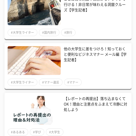
行ける！非日常が味わえる洞窟クルー
ズ【学生記者】
#大学生ライター
#国内旅行
#旅行
他の大学生に差をつけろ！知っておく
と便利なビジネスマナー メール編【学
生記者】
#大学生ライター
#マナー違反
#マナー
【レポートの再提出】落ち込まなくて
OK！理由と注意点をふまえて冷静に対
処しよう
#あるある
#学び
#大学生