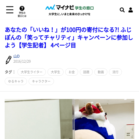
学生の
窓口とは
あなたの「いいね！」が100円の寄付になる?! ふじ
ぽんの「笑ってチャリティ」キャンペーンに参加し
よう【学生記者】 4ページ目
山D
2016/12/29
タグ：
大学生ライター
大学生
お金
話題
動画
流行
ゆるキャラ
キャラクター