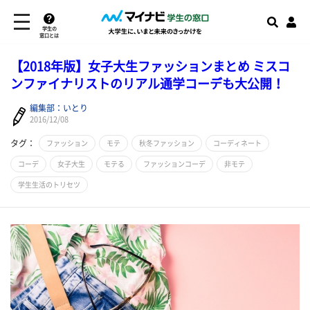
学生の
窓口とは
【2018年版】女子大生ファッションまとめ ミスコ
ンファイナリストのリアル通学コーデも大公開！
編集部：いとり
2016/12/08
タグ：
ファッション
モテ
秋冬ファッション
コーディネート
コーデ
女子大生
モテる
ファッションコーデ
非モテ
学生生活のトリセツ