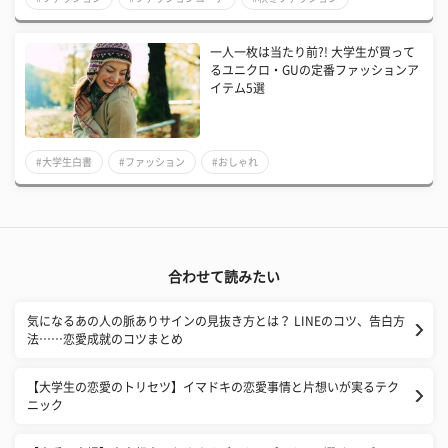
一人一枚は当たり前?! 大学生が買って
るユニクロ・GUの定番ファッションア
イテム5選
#大学生白書
#ファッション
#おしゃれ
合わせて読みたい
気になるあの人の脈ありサインの見抜き方とは？ LINEのコツ、告白方
法……恋愛成就のコツまとめ
【大学生の恋愛のトリセツ】イマドキの恋愛事情と片想いが実るテク
ニック