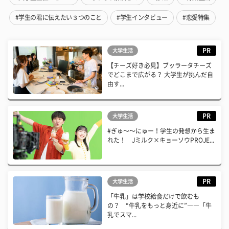
#学生の君に伝えたい３つのこと
#学生インタビュー
#恋愛特集
PR
大学生活
【チーズ好き必見】ブッラータチーズ
でどこまで広がる？ 大学生が挑んだ自
由す...
PR
大学生活
#ぎゅ〜〜にゅー！学生の発想から生ま
れた！ Jミルク×キョーソウPROJE...
PR
大学生活
「牛乳」は学校給食だけで飲むも
の？ “牛乳をもっと身近に”――「牛
乳でスマ...