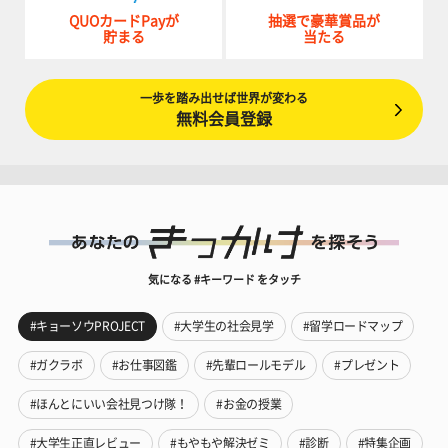
QUOカードPayが
抽選で豪華賞品が
貯まる
当たる
一歩を踏み出せば世界が変わる
無料会員登録
気になる #キーワード をタッチ
#キョーソウPROJECT
#大学生の社会見学
#留学ロードマップ
#ガクラボ
#お仕事図鑑
#先輩ロールモデル
#プレゼント
#ほんとにいい会社見つけ隊！
#お金の授業
#大学生正直レビュー
#もやもや解決ゼミ
#診断
#特集企画