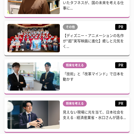
いたタフネスが、国の未来を考える仕
事に...
PR
その他
【ディズニー・アニメーションの名作
が“超”実写映画に進化】癒しと元気を
く...
PR
将来を考える
「技術」と「改革マインド」で日本を
動かす
PR
将来を考える
見えない現場に光を当て、日本社会を
支える - 経済産業省・水口さんが語る...