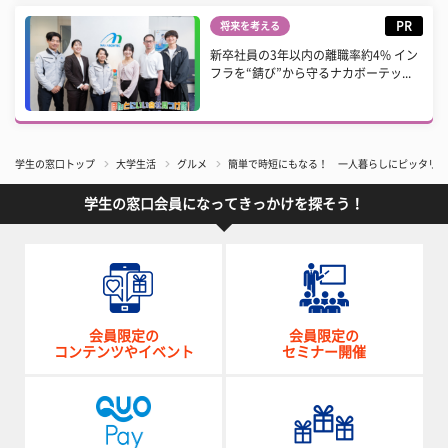
PR
将来を考える
新卒社員の3年以内の離職率約4% イン
フラを“錆び”から守るナカボーテッ...
学生の窓口トップ
大学生活
グルメ
簡単で時短にもなる！ 一人暮らしにピッタリの
学生の窓口会員になってきっかけを探そう！
会員限定の
会員限定の
コンテンツやイベント
セミナー開催