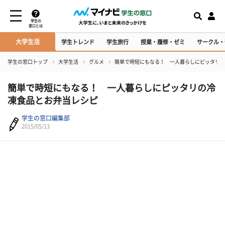
学生の
窓口とは
大学生活
学生トレンド
学生旅行
授業・履修・ゼミ
サークル・
学生の窓口トップ
大学生活
グルメ
簡単で時短にもなる！ 一人暮らしにピッタリの
簡単で時短にもなる！ 一人暮らしにピッタリの冷
凍食品とお弁当レシピ
学生の窓口編集部
2015/05/13