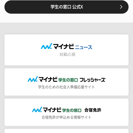
学生の窓口 公式X
学生のための社会人準備応援サイト
合宿免許が申込める情報サイト