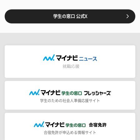
学生の窓口 公式X
学生のための社会人準備応援サイト
合宿免許が申込める情報サイト