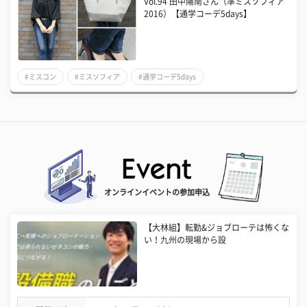
Vol.94 田中陽南さん（準ミスソフィア
2016）【通学コーデ5days】
#ミスコン
#ミスソフィア
#通学コーデ5days
オンラインイベントの参加申込
【大林組】転勤&ジョブローテは怖くな
い！九州の現場から設