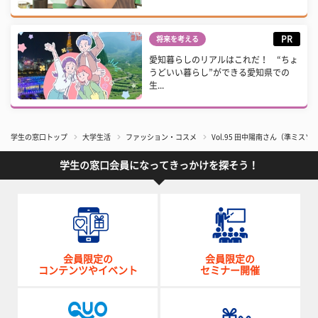
PR
将来を考える
愛知暮らしのリアルはこれだ！ “ちょ
うどいい暮らし”ができる愛知県での
生...
学生の窓口トップ
大学生活
ファッション・コスメ
Vol.95 田中陽南さん（準ミスソ
学生の窓口会員になってきっかけを探そう！
会員限定の
会員限定の
コンテンツやイベント
セミナー開催