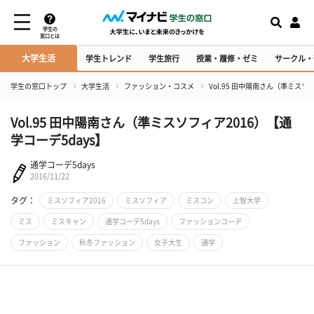
学生の
窓口とは
大学生活
学生トレンド
学生旅行
授業・履修・ゼミ
サークル・
学生の窓口トップ
大学生活
ファッション・コスメ
Vol.95 田中陽南さん（準ミスソ
Vol.95 田中陽南さん（準ミスソフィア2016）【通
学コーデ5days】
通学コーデ5days
2016/11/22
タグ：
ミスソフィア2016
ミスソフィア
ミスコン
上智大学
ミス
ミスキャン
通学コーデ5days
ファッションコーデ
ファッション
秋冬ファッション
女子大生
通学