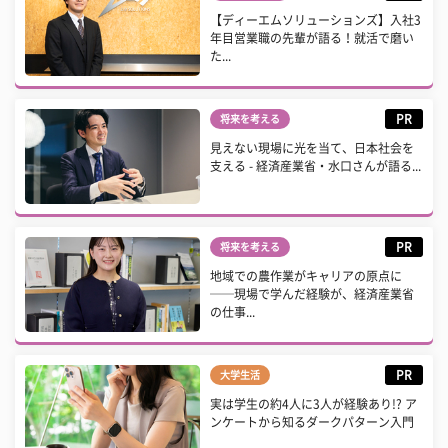
【ディーエムソリューションズ】入社3
年目営業職の先輩が語る！就活で磨い
た...
PR
将来を考える
見えない現場に光を当て、日本社会を
支える - 経済産業省・水口さんが語る...
PR
将来を考える
地域での農作業がキャリアの原点に
──現場で学んだ経験が、経済産業省
の仕事...
PR
大学生活
実は学生の約4人に3人が経験あり!? ア
ンケートから知るダークパターン入門