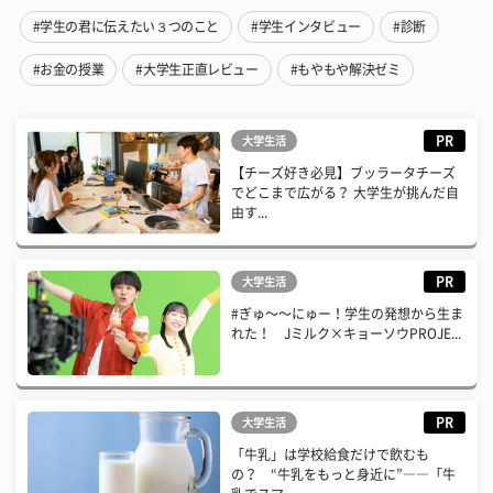
#学生の君に伝えたい３つのこと
#学生インタビュー
#診断
#お金の授業
#大学生正直レビュー
#もやもや解決ゼミ
PR
大学生活
【チーズ好き必見】ブッラータチーズ
でどこまで広がる？ 大学生が挑んだ自
由す...
PR
大学生活
#ぎゅ〜〜にゅー！学生の発想から生ま
れた！ Jミルク×キョーソウPROJE...
PR
大学生活
「牛乳」は学校給食だけで飲むも
の？ “牛乳をもっと身近に”――「牛