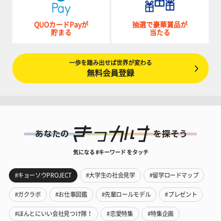
QUOカードPayが
抽選で豪華賞品が
貯まる
当たる
一歩を踏み出せば世界が変わる
無料会員登録
気になる #キーワード をタッチ
#キョーソウPROJECT
#大学生の社会見学
#留学ロードマップ
#ガクラボ
#お仕事図鑑
#先輩ロールモデル
#プレゼント
#ほんとにいい会社見つけ隊！
#恋愛特集
#特集企画