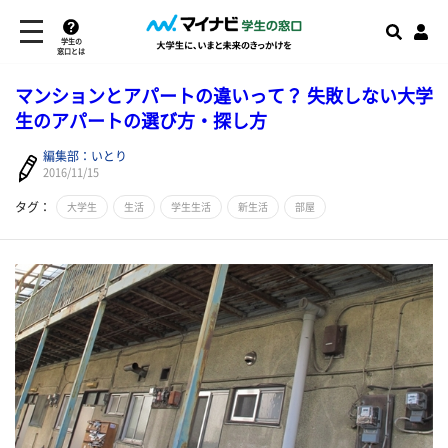
学生の
窓口とは
マンションとアパートの違いって？ 失敗しない大学
生のアパートの選び方・探し方
編集部：いとり
2016/11/15
タグ：
大学生
生活
学生生活
新生活
部屋