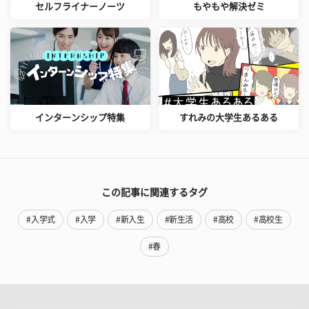
セルフライナーノーツ
もやもや解決ゼミ
インターンシップ特集
すれみの大学生あるある
この記事に関連するタグ
#入学式
#入学
#新入生
#新生活
#高校
#高校生
#春