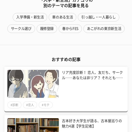
別のテーマの記事を見る
入学準備・新生活
車のある生活
引っ越し・一人暮らし
サークル選び
履修登録
春からFES
あこがれの東京新生活
おすすめの記事
リア充度診断！ 恋人、友だち、サーク
ル……あなたは非リア？ それとも……
#診断
#恋人
#モテ
古本好き大学生が語る、古本屋巡りの
魅力4選【学生記者】