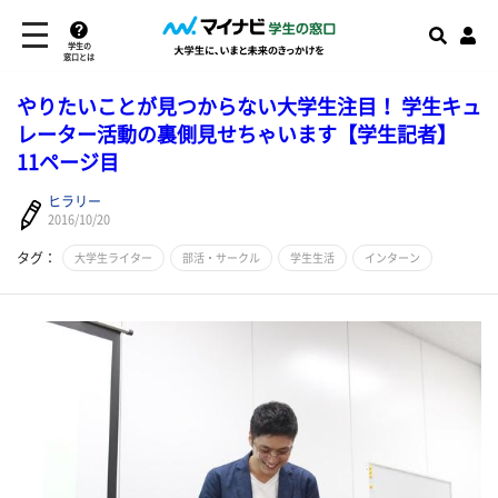
学生の
窓口とは
やりたいことが見つからない大学生注目！ 学生キュ
レーター活動の裏側見せちゃいます【学生記者】
11ページ目
ヒラリー
2016/10/20
タグ：
大学生ライター
部活・サークル
学生生活
インターン