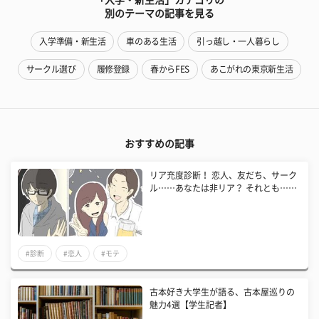
別のテーマの記事を見る
入学準備・新生活
車のある生活
引っ越し・一人暮らし
サークル選び
履修登録
春からFES
あこがれの東京新生活
おすすめの記事
リア充度診断！ 恋人、友だち、サーク
ル……あなたは非リア？ それとも……
#診断
#恋人
#モテ
古本好き大学生が語る、古本屋巡りの
魅力4選【学生記者】