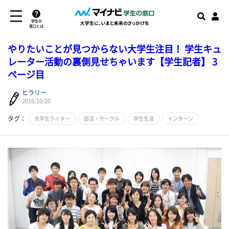
学生の
窓口とは
やりたいことが見つからない大学生注目！ 学生キュ
レーター活動の裏側見せちゃいます【学生記者】 3
ページ目
ヒラリー
2016/10/20
タグ：
大学生ライター
部活・サークル
学生生活
インターン