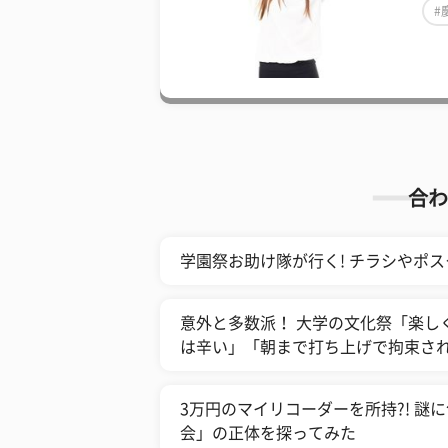
#
合わ
学園祭お助け隊が行く! チラシやポ
意外と多数派！ 大学の文化祭「楽し
は辛い」「朝まで打ち上げで拘束さ
3万円のマイリコーダーを所持?! 
会」の正体を探ってみた