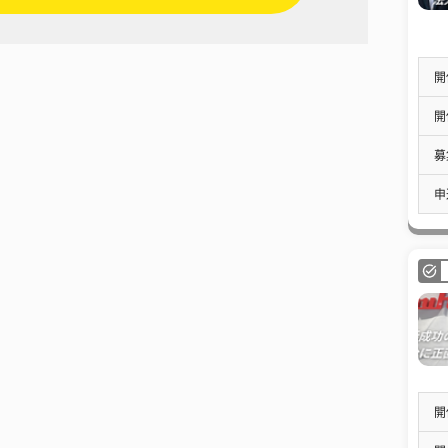
開
開
募
申
開