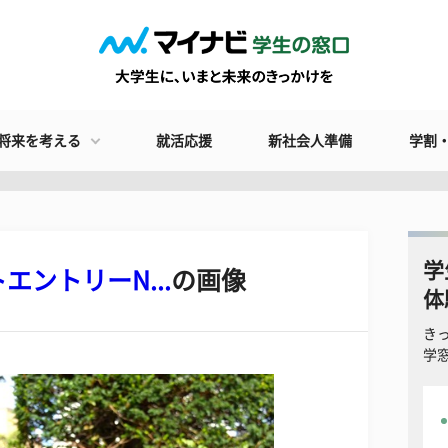
将来を考える
就活応援
新社会人準備
学割
学
ントリーN...
の画像
体
き
学