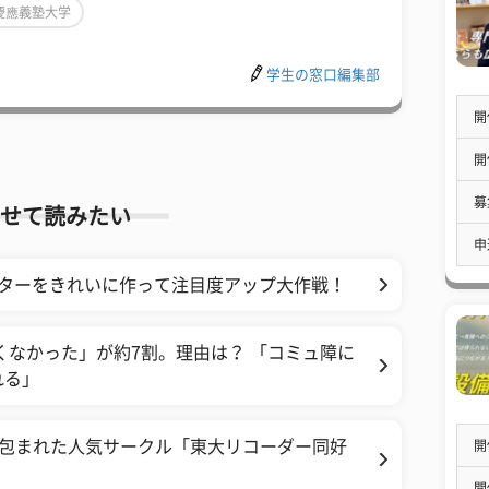
慶應義塾大学
学生の窓口編集部
開
開
募
せて読みたい
申
スターをきれいに作って注目度アップ大作戦！
くなかった」が約7割。理由は？ 「コミュ障に
れる」
謎に包まれた人気サークル「東大リコーダー同好
開
開