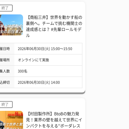
終了
【商船三井】世界を動かす船の
裏側へ。チームで挑む機関士の
達成感とは？ #先輩ロールモデ
ル
催日時
2026年06月30日(火) 15:00〜15:50
催場所
オンラインにて実施
集人数
300名
込締切
2026年06月30日(火) 14:00
終了
【村田製作所】BtoBの魅力発
見！業界の壁を越えて世界にイ
ンパクトを与える“ボーダレス