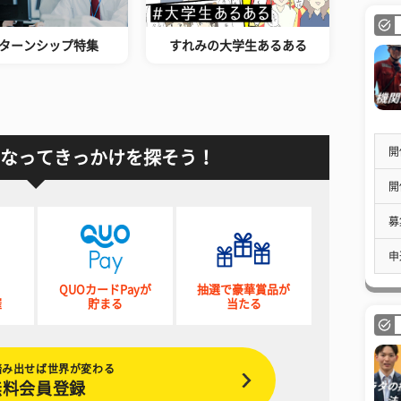
ターンシップ特集
すれみの大学生あるある
開
なってきっかけを探そう！
開
募
申
QUOカードPayが
抽選で豪華賞品が
催
貯まる
当たる
踏み出せば世界が変わる
無料会員登録