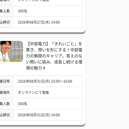
集人数
300名
込締切
2026年08月27日(木) 14:00
【中部電力】「きれいごと」を
貫き、想いを形にする！中部電
力の無限のキャリア。答えのな
い問いに挑み、成長し続ける環
境の魅力 #
催日時
2026年08月31日(月) 15:00〜16:00
催場所
オンラインにて実施
集人数
300名
込締切
2026年08月31日(月) 14:00