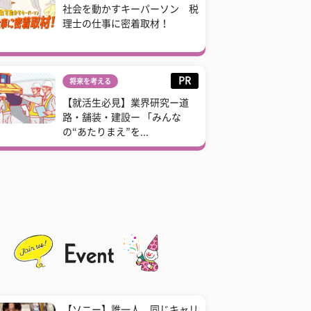
社会を動かすキーパーソン 税
理士の仕事に密着取材！
PR
将来を考える
【就活生必見】業界研究ー道
路・舗装・建設ー 「みんな
の“あたりまえ”を...
【ソニー】誰一人、同じキャリ