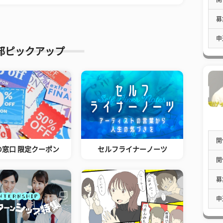
募
申
部ピックアップ
開
の窓口 限定クーポン
セルフライナーノーツ
開
募
申