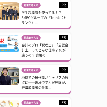
PR
将来を考える
学生起業家も使ってる！？ -
SMBCグループの「Trunk（ト
ランク）...
PR
将来を考える
会計のプロ「税理士」「公認会
計士」ってどんな仕事？ 何が
違うの？ 資格の...
PR
将来を考える
地域での農作業がキャリアの原
点に──現場で学んだ経験が、
経済産業省の仕事...
PR
将来を考える