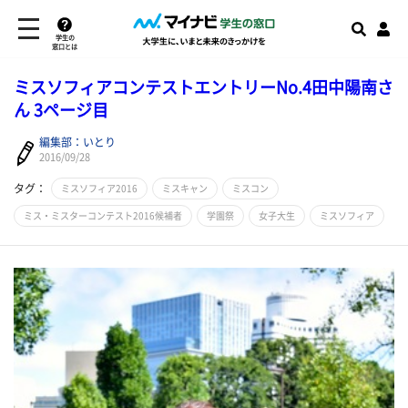
学生の
窓口とは
ミスソフィアコンテストエントリーNo.4田中陽南さ
ん 3ページ目
編集部：いとり
2016/09/28
タグ：
ミスソフィア2016
ミスキャン
ミスコン
ミス・ミスターコンテスト2016候補者
学園祭
女子大生
ミスソフィア