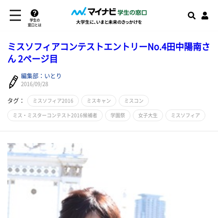
学生の
窓口とは
ミスソフィアコンテストエントリーNo.4田中陽南さ
ん 2ページ目
編集部：いとり
2016/09/28
タグ：
ミスソフィア2016
ミスキャン
ミスコン
ミス・ミスターコンテスト2016候補者
学園祭
女子大生
ミスソフィア