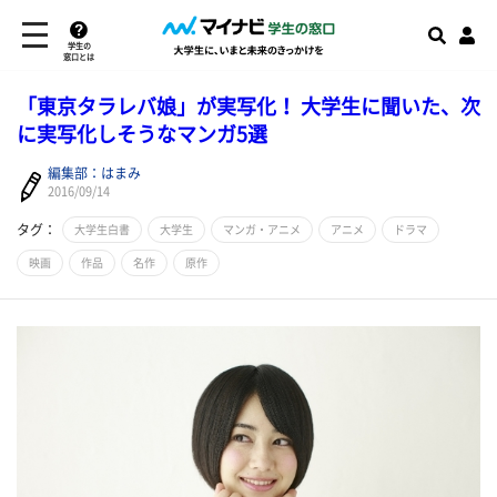
学生の
窓口とは
「東京タラレバ娘」が実写化！ 大学生に聞いた、次
に実写化しそうなマンガ5選
編集部：はまみ
2016/09/14
タグ：
大学生白書
大学生
マンガ・アニメ
アニメ
ドラマ
映画
作品
名作
原作