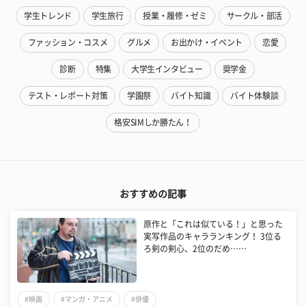
学生トレンド
学生旅行
授業・履修・ゼミ
サークル・部活
ファッション・コスメ
グルメ
お出かけ・イベント
恋愛
診断
特集
大学生インタビュー
奨学金
テスト・レポート対策
学園祭
バイト知識
バイト体験談
格安SIMしか勝たん！
おすすめの記事
原作と「これは似ている！」と思った
実写作品のキャラランキング！ 3位る
ろ剣の剣心、2位のだめ……
#映画
#マンガ・アニメ
#俳優