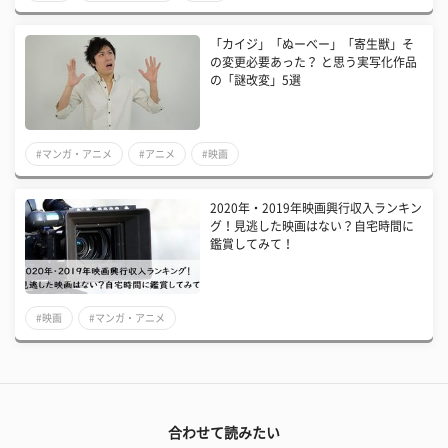
「カイジ」「ぬーべー」「寄生獣」そ
の変更必要あった？ と思う実写化作品
の「謎改変」5選
#マンガ・アニメ
#アニメ
#映画
2020年・2019年映画興行収入ランキン
グ！見逃した映画はない？自宅時間に
鑑賞してみて！
#映画
#マンガ・アニメ
合わせて読みたい