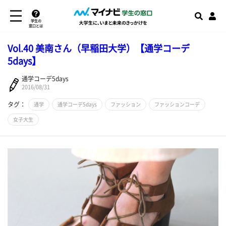
学生の
窓口とは
Vol.40 美南さん（早稲田大学）【通学コーデ
5days】
通学コーデ5days
2016/08/31
タグ：
通学
通学コーデ5days
ファッション
ファッションコーデ
女子大生