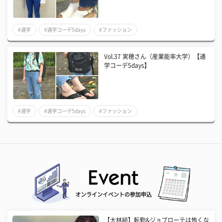
#通学
#通学コーデ5days
#ファッション
Vol.37 実穂さん（産業能率大学）【通
学コーデ5days】
#通学
#通学コーデ5days
#ファッション
オンラインイベントの参加申込
【大林組】転勤&ジョブローテは怖くな