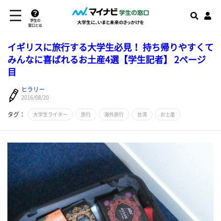
学生の
窓口とは
イギリスに旅行する大学生必見！ 持ち帰りやすくて
みんなに喜ばれるお土産4選【学生記者】 2ページ
目
ヒラリー
2016/08/20
タグ：
大学生ライター
旅行
海外旅行
台湾
お土産