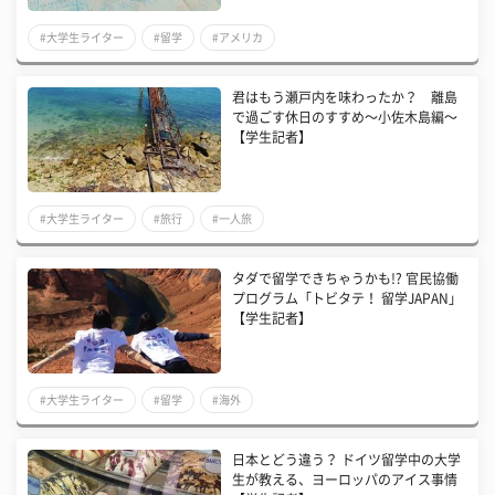
#大学生ライター
#留学
#アメリカ
君はもう瀬戸内を味わったか？ 離島
で過ごす休日のすすめ〜小佐木島編〜
【学生記者】
#大学生ライター
#旅行
#一人旅
タダで留学できちゃうかも!? 官民協働
プログラム「トビタテ！ 留学JAPAN」
【学生記者】
#大学生ライター
#留学
#海外
日本とどう違う？ ドイツ留学中の大学
生が教える、ヨーロッパのアイス事情