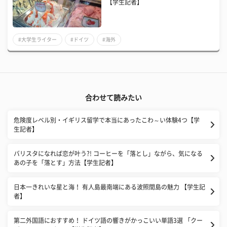
【学生記者】
#大学生ライター
#ドイツ
#海外
合わせて読みたい
危険度レベル別・イギリス留学で本当にあったこわ～い体験4つ【学
生記者】
バリスタになれば恋が叶う?! コーヒーを「落とし」ながら、気になる
あの子を「落とす」方法【学生記者】
日本一きれいな星と海！ 有人島最南端にある波照間島の魅力 【学生記
者】
第二外国語におすすめ！ ドイツ語の響きがかっこいい単語3選 「クー