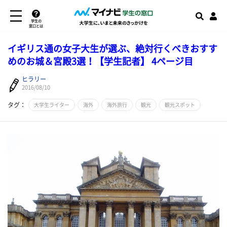
学生の
窓口とは
イギリス通の女子大生が選ぶ、絶対行くべきおすす
めのお城＆宮殿3選！【学生記者】 4ページ目
ヒラリー
2016/08/10
タグ：
大学生ライター
海外
海外旅行
観光
観光スポット