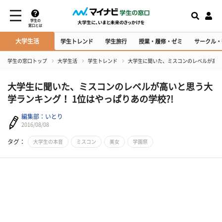
学生の
窓口とは
大学生活
学生トレンド
学生旅行
授業・履修・ゼミ
サークル・
学生の窓口トップ
大学生活
学生トレンド
大学生に聞いた、ミスコンのレベルが高いと
大学生に聞いた、ミスコンのレベルが高いと思う大
学ランキング！ 1位はやっぱりあの学校?!
編集部：いとり
2016/08/08
タグ：
大学生の本音
ミスコン
美女
学園祭