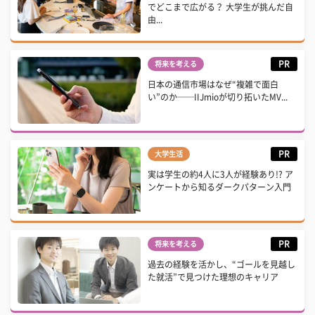
でどこまで広がる？ 大学生が挑んだ自
由...
PR
将来を考える
日本の通信市場はなぜ“複雑で面白
い”のか──IIJmioが切り拓いたMV...
PR
大学生活
実は学生の約4人に3人が経験あり!? ア
ンケートから知るダークパターン入門
PR
将来を考える
過去の経験を活かし、“ゴールを見越し
た就活”で見つけた理想のキャリア