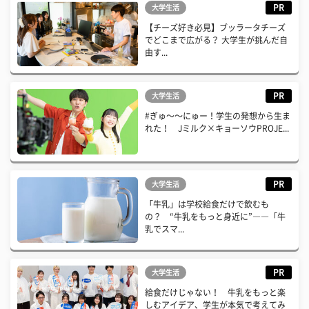
PR
大学生活
【チーズ好き必見】ブッラータチーズ
でどこまで広がる？ 大学生が挑んだ自
由す...
PR
大学生活
#ぎゅ〜〜にゅー！学生の発想から生ま
れた！ Jミルク×キョーソウPROJE...
PR
大学生活
「牛乳」は学校給食だけで飲むも
の？ “牛乳をもっと身近に”――「牛
乳でスマ...
PR
大学生活
給食だけじゃない！ 牛乳をもっと楽
しむアイデア、学生が本気で考えてみ