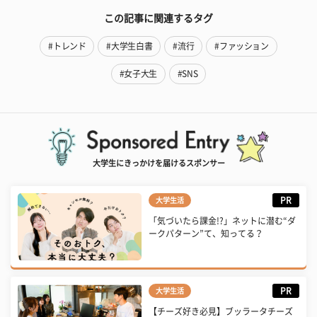
この記事に関連するタグ
#トレンド
#大学生白書
#流行
#ファッション
#女子大生
#SNS
大学生にきっかけを届けるスポンサー
PR
大学生活
「気づいたら課金!?」ネットに潜む“ダ
ークパターン”て、知ってる？
PR
大学生活
【チーズ好き必見】ブッラータチーズ