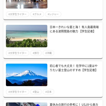
#大学生ライター
#グルメ
#レジャー
日本一きれいな星と海！ 有人島最南端
にある波照間島の魅力 【学生記者】
#大学生ライター
#旅行
#沖縄
初心者でも大丈夫！ 在学中に1度はや
りたい富士登山のすすめ【学生記者】
#大学生ライター
#登山
#日本
夏休みの旅行の参考に！ USJから串カ