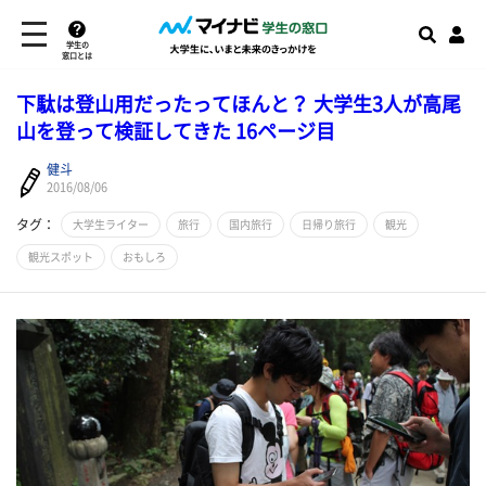
学生の
窓口とは
下駄は登山用だったってほんと？ 大学生3人が高尾
山を登って検証してきた 16ページ目
健斗
2016/08/06
タグ：
大学生ライター
旅行
国内旅行
日帰り旅行
観光
観光スポット
おもしろ