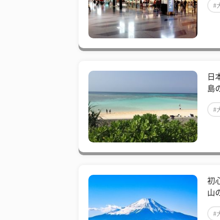
#
日
島
#
初
山
#