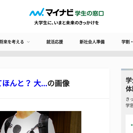
将来を考える
就活応援
新社会人準備
学割
学
んと？ 大...
の画像
体
き
学