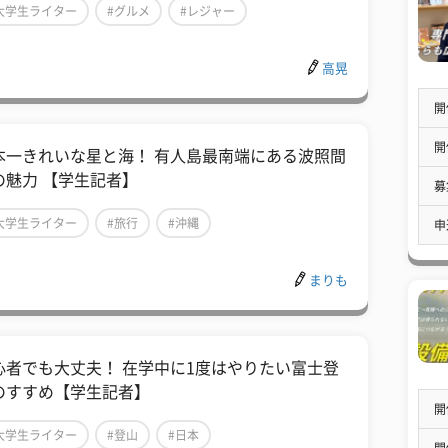
大学生ライター
#グルメ
#レジャー
高晃
開
開
本一きれいな星と海！ 有人島最南端にある波照間
の魅力 【学生記者】
募
大学生ライター
#旅行
#沖縄
申
まりも
心者でも大丈夫！ 在学中に1度はやりたい富士登
のすすめ【学生記者】
開
大学生ライター
#登山
#日本
開