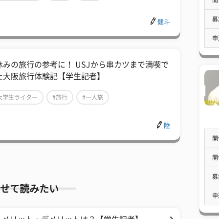
募
健斗
申
休みの旅行の参考に！ USJから串カツまで満喫で
た大阪旅行体験記【学生記者】
大学生ライター
#旅行
#一人旅
陸
開
開
募
せて読みたい
申