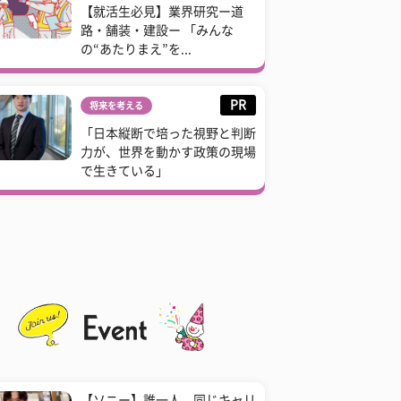
【就活生必見】業界研究ー道
路・舗装・建設ー 「みんな
の“あたりまえ”を...
PR
将来を考える
「日本縦断で培った視野と判断
力が、世界を動かす政策の現場
で生きている」
【ソニー】誰一人、同じキャリ