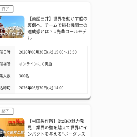
終了
【商船三井】世界を動かす船の
裏側へ。チームで挑む機関士の
達成感とは？ #先輩ロールモデ
ル
催日時
2026年06月30日(火) 15:00〜15:50
催場所
オンラインにて実施
集人数
300名
込締切
2026年06月30日(火) 14:00
終了
【村田製作所】BtoBの魅力発
見！業界の壁を越えて世界にイ
ンパクトを与える“ボーダレス