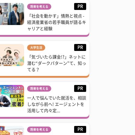
PR
将来を考える
「社会を動かす」情熱と視点 -
経済産業省の若手職員が語るキ
ャリアと経験
PR
大学生活
「気づいたら課金!?」ネットに
潜む“ダークパターン”て、知っ
てる？
PR
将来を考える
一人で悩んでいた就活を、相談
しながら前へ! エージェントを
活用して内々定...
PR
将来を考える