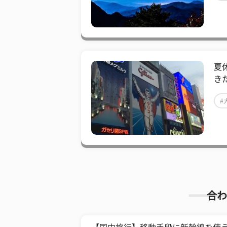
夏
き
#
合わ