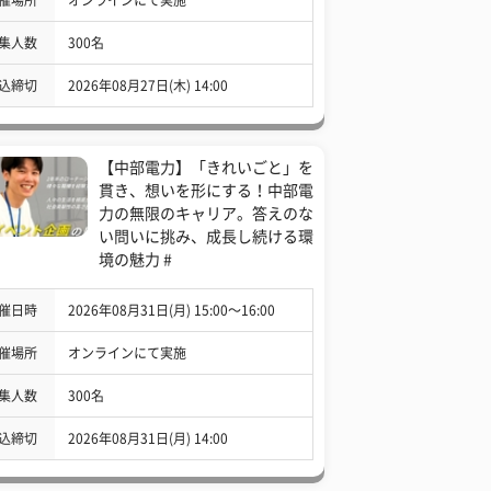
集人数
300名
込締切
2026年08月27日(木) 14:00
【中部電力】「きれいごと」を
貫き、想いを形にする！中部電
力の無限のキャリア。答えのな
い問いに挑み、成長し続ける環
境の魅力 #
催日時
2026年08月31日(月) 15:00〜16:00
催場所
オンラインにて実施
集人数
300名
込締切
2026年08月31日(月) 14:00