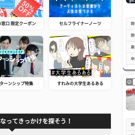
の窓口 限定クーポン
セルフライナーノーツ
開
開
募
申
ターンシップ特集
すれみの大学生あるある
なってきっかけを探そう！
開