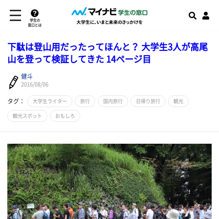
学生の
窓口とは
下駄は登山用だったってほんと？ 大学生3人が高尾
山を登って検証してきた 14ページ目
健斗
2016/08/06
タグ：
大学生ライター
旅行
国内旅行
日帰り旅行
観光
観光スポット
おもしろ