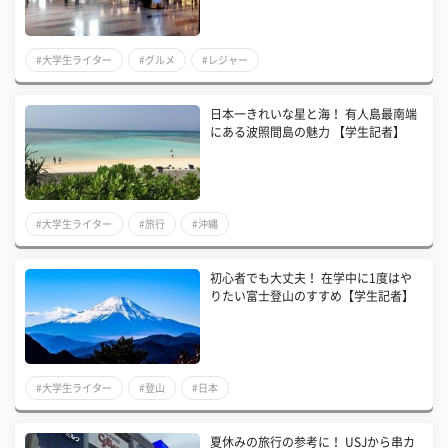
#大学生ライター
#グルメ
#レジャー
日本一きれいな星と海！ 有人島最南端
にある波照間島の魅力 【学生記者】
#大学生ライター
#旅行
#沖縄
初心者でも大丈夫！ 在学中に1度はや
りたい富士登山のすすめ【学生記者】
#大学生ライター
#登山
#日本
夏休みの旅行の参考に！ USJから串カ